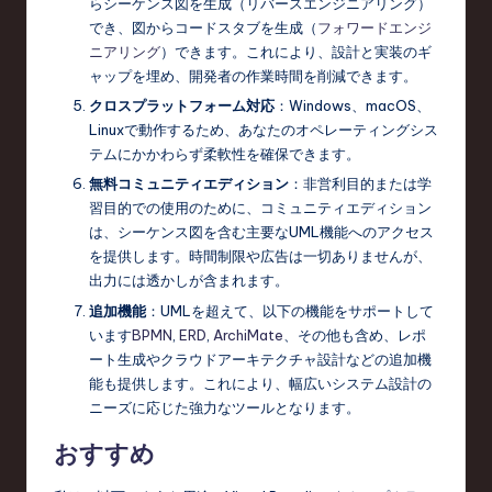
らシーケンス図を生成（リバースエンジニアリング）
でき、図からコードスタブを生成（
フォワードエンジ
ニアリング
）できます。これにより、設計と実装のギ
ャップを埋め、開発者の作業時間を削減できます。
クロスプラットフォーム対応
：Windows、macOS、
Linuxで動作するため、あなたのオペレーティングシス
テムにかかわらず柔軟性を確保できます。
無料コミュニティエディション
：非営利目的または学
習目的での使用のために、コミュニティエディション
は、シーケンス図を含む主要なUML機能へのアクセス
を提供します。時間制限や広告は一切ありませんが、
出力には透かしが含まれます。
追加機能
：UMLを超えて、以下の機能をサポートして
います
BPMN
,
ERD
,
ArchiMate
、その他も含め、レポ
ート生成やクラウドアーキテクチャ設計などの追加機
能も提供します。これにより、幅広いシステム設計の
ニーズに応じた強力なツールとなります。
おすすめ