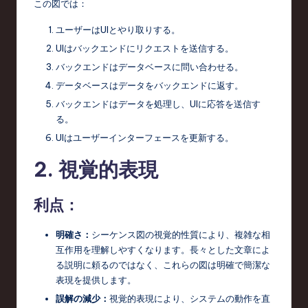
この図では：
c
ユーザーはUIとやり取りする。
h
UIはバックエンドにリクエストを送信する。
,
バックエンドはデータベースに問い合わせる。
a
データベースはデータをバックエンドに返す。
バックエンドはデータを処理し、UIに応答を送信す
n
る。
d
UIはユーザーインターフェースを更新する。
I
2. 視覚的表現
n
n
利点：
o
明確さ：
シーケンス図の視覚的性質により、複雑な相
v
互作用を理解しやすくなります。長々とした文章によ
る説明に頼るのではなく、これらの図は明確で簡潔な
a
表現を提供します。
ti
誤解の減少：
視覚的表現により、システムの動作を直