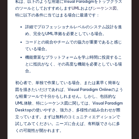
私は、以下のような用途にVisual Paradigmをトップクラス
のツールとしておすすめします
UML
および
シーケンス図
、
特に以下の条件に当てはまる場合に最適です：
詳細でプロフェッショナルレベルのシステム設計を進
め、完全なUML準拠を必要としている場合。
コードとの統合やチームでの協力が重要であると感じ
ている場合。
機能豊富なプラットフォームを学ぶ時間に投資するこ
とに抵抗がなく、その高度な機能を必要としている場
合。
初心者で、単独で作業している場合、または素早く簡単な
図を描きたいだけであれば、Visual Paradigm Onlineのよう
な軽量ツールで十分かもしれません。しかし、包括的な
UML体験、特にシーケンス図に関しては、Visual Paradigm
Desktopの使いやすさ、強力さ、多様性の組み合わせが際
立っています。まずは無料のコミュニティエディションで
試してみてください。ニーズに合えば、有料版でさらに多
くの可能性が開かれます。