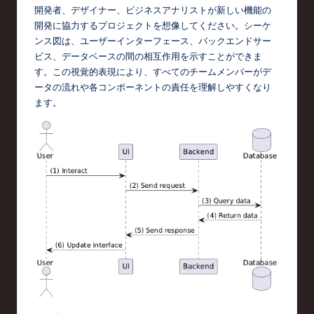
d
開発者、デザイナー、ビジネスアナリストが新しい機能の
開発に協力するプロジェクトを想像してください。シーケ
s
ンス図は、ユーザーインターフェース、バックエンドサー
in
ビス、データベースの間の相互作用を示すことができま
す。この視覚的表現により、すべてのチームメンバーがデ
S
ータの流れや各コンポーネントの責任を理解しやすくなり
o
ます。
f
t
w
a
r
e
,
T
e