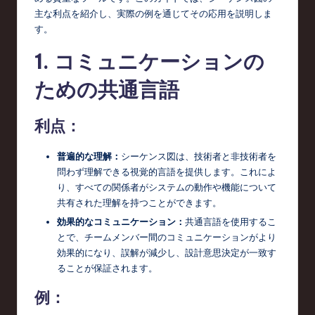
e
主な利点を紹介し、実際の例を通じてその応用を説明しま
s
す。
e
1. コミュニケーションの
-
ための共通言語
L
a
利点：
t
普遍的な理解：
シーケンス図は、技術者と非技術者を
e
問わず理解できる視覚的言語を提供します。これによ
s
り、すべての関係者がシステムの動作や機能について
共有された理解を持つことができます。
t
効果的なコミュニケーション：
共通言語を使用するこ
T
とで、チームメンバー間のコミュニケーションがより
r
効果的になり、誤解が減少し、設計意思決定が一致す
ることが保証されます。
e
例：
n