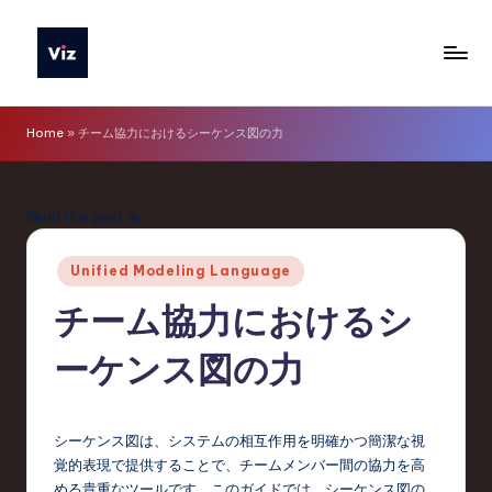
Skip
to
V
content
iz
Home
»
チーム協力におけるシーケンス図の力
T
o
Read this post in:
o
Posted
ls
Unified Modeling Language
in
J
チーム協力におけるシ
a
ーケンス図の力
p
a
シーケンス図は、システムの相互作用を明確かつ簡潔な視
n
覚的表現で提供することで、チームメンバー間の協力を高
める貴重なツールです。このガイドでは、シーケンス図の