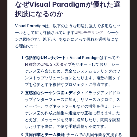
なぜVisual Paradigmが優れた選
択肢になるのか
Visual Paradigmは、以下のような用途に強力で多用途なツ
ールとして広く評価されています
UMLモデリング
、シーケ
ンス図を含む。以下が、あなたにとって優れた選択肢にな
る理由です：
包括的なUMLサポート
：Visual Paradigmはすべての
14種類のUML 2.x図タイプ
をサポートしており、シー
ケンス図を含むため、完全なシステムモデリングのワ
ンストップソリューションとなります。複数の図タイ
プを必要とする複雑なプロジェクトに最適です。
直感的なシーケンス図エディタ
：ドラッグアンドドロ
ップインターフェースに加え、リソースカタログ、ス
イーパー、マグネットツールなどの機能を備え、シー
ケンス図の作成と編集を迅速かつ正確に行えます。た
とえば、メッセージを簡単に追加したり、間隔を調整
したりする際に、面倒な手動調整が不要です。
共同作業とチーム機能
: チームでの共同作業を支援する