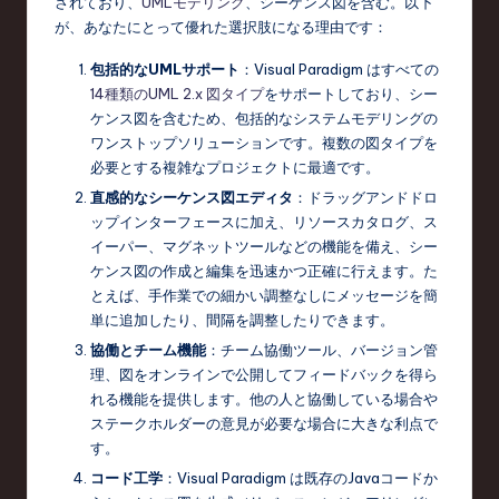
されており、
UMLモデリング
、シーケンス図を含む。以下
が、あなたにとって優れた選択肢になる理由です：
包括的なUMLサポート
：Visual Paradigm はすべての
14種類のUML 2.x 図タイプ
をサポートしており、シー
ケンス図を含むため、包括的なシステムモデリングの
ワンストップソリューションです。複数の図タイプを
必要とする複雑なプロジェクトに最適です。
直感的なシーケンス図エディタ
：ドラッグアンドドロ
ップインターフェースに加え、リソースカタログ、ス
イーパー、マグネットツールなどの機能を備え、シー
ケンス図の作成と編集を迅速かつ正確に行えます。た
とえば、手作業での細かい調整なしにメッセージを簡
単に追加したり、間隔を調整したりできます。
協働とチーム機能
：チーム協働ツール、バージョン管
理、図をオンラインで公開してフィードバックを得ら
れる機能を提供します。他の人と協働している場合や
ステークホルダーの意見が必要な場合に大きな利点で
す。
コード工学
：Visual Paradigm は既存のJavaコードか