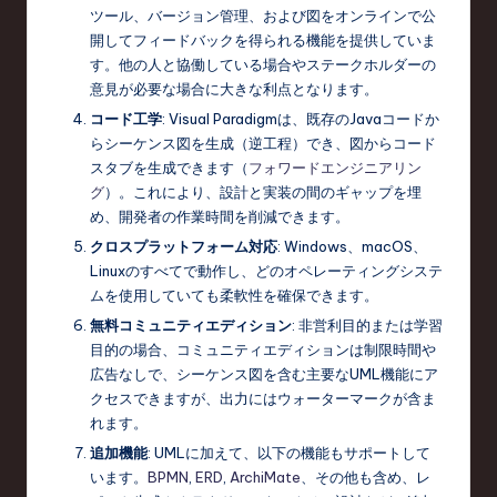
ツール、バージョン管理、および図をオンラインで公
開してフィードバックを得られる機能を提供していま
す。他の人と協働している場合やステークホルダーの
意見が必要な場合に大きな利点となります。
コード工学
: Visual Paradigmは、既存のJavaコードか
らシーケンス図を生成（逆工程）でき、図からコード
スタブを生成できます（
フォワードエンジニアリン
グ
）。これにより、設計と実装の間のギャップを埋
め、開発者の作業時間を削減できます。
クロスプラットフォーム対応
: Windows、macOS、
Linuxのすべてで動作し、どのオペレーティングシステ
ムを使用していても柔軟性を確保できます。
無料コミュニティエディション
: 非営利目的または学習
目的の場合、コミュニティエディションは制限時間や
広告なしで、シーケンス図を含む主要なUML機能にア
クセスできますが、出力にはウォーターマークが含ま
れます。
追加機能
: UMLに加えて、以下の機能もサポートして
います。
BPMN
,
ERD
,
ArchiMate
、その他も含め、レ