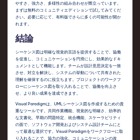
やすさ、強力さ、多様性の組み合わせが際立っています。
まずは無料のコミュニティエディションで試してみてくだ
さい。必要に応じて、有料版でさらに多くの可能性が開か
れます。
結論
シーケンス図は明確な視覚的言語を提供することで、協働
を促進し、コミュニケーションを円滑にし、効果的なドキ
ュメントとして機能します。チームが設計意思決定を一致
させ、対立を解決し、システムの挙動について共有された
理解を確保するのに役立ちます。プロジェクトのワークフ
ローにシーケンス図を取り入れることで、協働を向上さ
せ、より良い成果を達成できます。
Visual Paradigmは、UMLシーケンス図を作成するための貴
重なツールです。共同作業機能、視覚的な明確さ、効率的
な文書化、早期の問題特定、統合機能、スケーラビリティ
の面で、ソフトウェア開発およびシステム設計チームにと
って最適な選択です。Visual Paradigmをワークフローに取
り入れることで、協力の強化、コミュニケーションの改