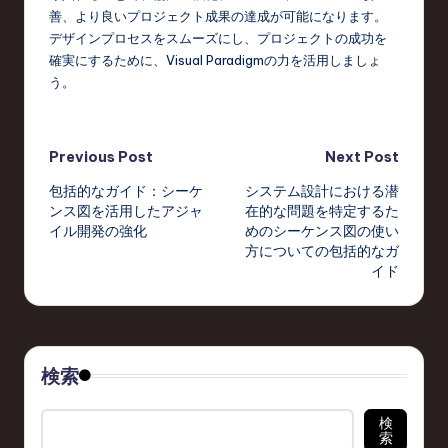
善、より良いプロジェクト成果の達成が可能になります。
デザインプロセスをスムーズにし、プロジェクトの成功を
確実にするために、Visual Paradigmの力を活用しましょ
う。
Post
Previous Post
Next Post
包括的なガイド：シーケ
システム設計における潜
navigation
ンス図を活用したアジャ
在的な問題を特定するた
イル開発の強化
めのシーケンス図の使い
方についての包括的なガ
イド
検索
検
索