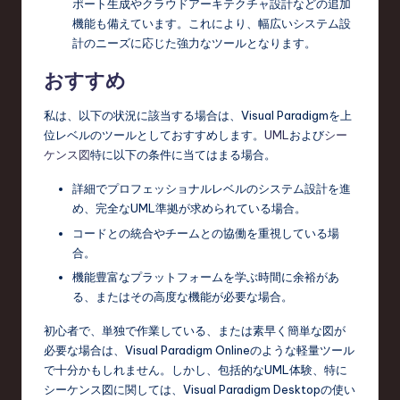
ポート生成やクラウドアーキテクチャ設計などの追加
機能も備えています。これにより、幅広いシステム設
計のニーズに応じた強力なツールとなります。
おすすめ
私は、以下の状況に該当する場合は、Visual Paradigmを上
位レベルのツールとしておすすめします。
UML
および
シー
ケンス図
特に以下の条件に当てはまる場合。
詳細でプロフェッショナルレベルのシステム設計を進
め、完全なUML準拠が求められている場合。
コードとの統合やチームとの協働を重視している場
合。
機能豊富なプラットフォームを学ぶ時間に余裕があ
る、またはその高度な機能が必要な場合。
初心者で、単独で作業している、または素早く簡単な図が
必要な場合は、Visual Paradigm Onlineのような軽量ツール
で十分かもしれません。しかし、包括的なUML体験、特に
シーケンス図に関しては、Visual Paradigm Desktopの使い