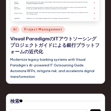
d
s
in
S
Posted
AI
Project Management
in
o
Visual ParadigmのITアウトソーシング
f
プロジェクトガイドによる銀行プラットフ
ォームの近代化
t
Modernize legacy banking systems with Visual
w
Paradigm’s AI-powered IT Outsourcing Guide.
a
Automate RFPs, mitigate risk, and accelerate digital
r
transformation.
e
,
検索
T
e