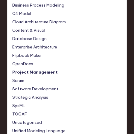
o
Business Process Modeling
n
C4 Model
Cloud Architecture Diagram
Content & Visual
Database Design
Enterprise Architecture
Flipbook Maker
OpenDocs
Project Management
Scrum
Software Development
Strategic Analysis
SysML
TOGAF
Uncategorized
Unified Modeling Language