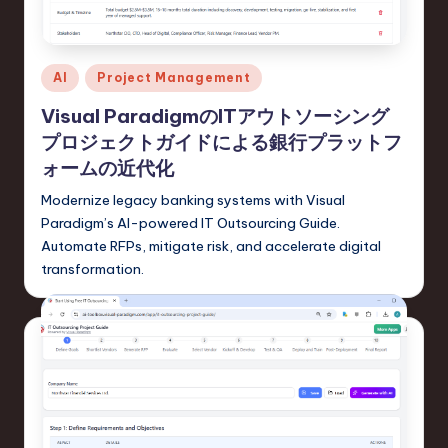
e
s
e
Posted
AI
Project Management
-
in
Visual ParadigmのITアウトソーシング
L
プロジェクトガイドによる銀行プラットフ
a
ォームの近代化
t
Modernize legacy banking systems with Visual
Paradigm’s AI-powered IT Outsourcing Guide.
e
Automate RFPs, mitigate risk, and accelerate digital
s
transformation.
t
T
r
e
n