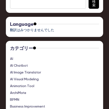
検
索
c
h
,
Language
翻訳はみつかりませんでした
a
n
d
カテゴリー
I
AI
n
AI Chatbot
n
AI Image Translator
o
AI Visual Modeling
Animation Tool
v
ArchiMate
a
BPMN
ti
Business Improvement