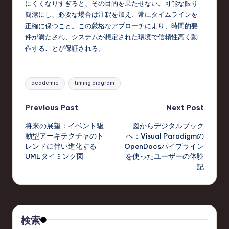
にくくなりすぎると、その目的を果たせない。可能な限り
簡潔にし、必要な場合は注釈を加え、常にタイムラインを
正確に保つこと。この厳格なアプローチにより、時間的要
件が満たされ、システムが想定された環境で信頼性高く動
作することが保証される。
Tags:
academic
timing diagram
Post
Previous Post
Next Post
将来の展望：イベント駆
図からデジタルブック
navigation
動型アーキテクチャのト
へ：Visual Paradigmの
レンドに伴い進化する
OpenDocsパイプライン
UMLタイミング図
を使ったユーザーの体験
記
検索