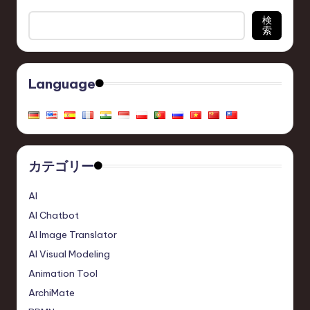
検
索
Language
カテゴリー
AI
AI Chatbot
AI Image Translator
AI Visual Modeling
Animation Tool
ArchiMate