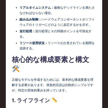
c
リアルタイムシステム：
厳格なデッドラインを満たさ
なければならない場合。
h
組み込み制御：
ハードウェアコンポーネントがソフト
,
ウェアのトリガーにどのように反応するかを示す。
a
並行処理：
並行処理とその同期ポイントを可視化す
る。
n
リソース使用状況：
リソースが占有されている期間を
d
追跡する。
I
核心的な構成要素と構文
n
n
o
正確なモデルを作成するためには、基本的な構成要素を理
解する必要があります。視覚的言語は比較的シンプルです
v
が、特定の意味的重みを持っています。
a
1. ライフライン
ti