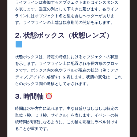
o
ライフラインは参加するオブジェクトまたはインスタンス
を表します。垂直の列として下向きに延びます。各ライフ
n
ラインにはオブジェクト名と型を含むヘッダーがありま
す。ライフラインの上端は観察期間の開始を示します。
2. 状態ボックス（状態レンズ）
状態ボックスは、特定の時点におけるオブジェクトの状態
を示します。ライフライン上に配置される長方形のブロッ
クです。ボックス内の色やラベルが現在の状態（例：
アク
ティブ
,
アイドル
,
処理中
）を表します。状態の変化は、これ
らのボックス間の遷移として示されます。
3. 時間軸
時間は水平方向に流れます。主な目盛りはしばしば特定の
単位（秒、ミリ秒、サイクル）を表します。イベントの持
続時間が明確になるように、この軸を明確にラベル付けす
ることが重要です。