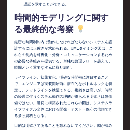
遅延を示すことができる。
時間的モデリングに関す
る最終的な考察
厳密な時間制約内で動作しなければならないシステムを設
計するには正確さが求められる。UMLタイミング図は、こ
れらの制約を可視化・分析・コミュニケーションするため
の必要な枠組みを提供する。単純な論理フローを越えて、
時間という重要な次元に取り組む。
ライフライン、状態変化、明確な時間軸に注目すること
で、エンジニアは実装開始前に潜在的なボトルネックを特
定し、デッドラインを検証できる。複雑さは高いが、時間
の経過に伴うシステム動作の理解が得られる明確さは無価
値ではない。適切に構築されたこれらの図は、システムラ
イフサイクル全体における開発・テスト・保守の信頼でき
る参照資料となる。
目的は明確さであることを忘れないでください。図が読み