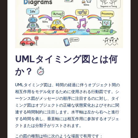
d
s
in
S
o
f
UMLタイミング図とは何
t
か？
w
a
UMLタイミング図は、時間の経過に伴うオブジェクト間の
相互作用をモデル化するために使用される行動図です。シ
r
ーケンス図がメッセージの順序に注目するのに対し、タイ
e
ミング図はオブジェクトの正確な状態変化およびそれに関
連する時間制約に注目します。水平軸は左から右へと進行
,
する時間を表し、垂直軸には相互作用に参加するオブジェ
T
クトまたは分類子がリストされます。
e
この図の種類は特に次のような場面で有用です：