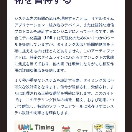
e
s
e
システム内の時間の流れを理解することは、リアルタイム
アプリケーション、組み込みデバイス、または複雑な通信
-
プロトコルを設計するエンジニアにとって不可欠です。統
L
合モデル化言語（UML）は可視化のためのいくつかのツー
ルを提供していますが、タイミング図ほど時間的側面を正
a
確に捉えるものはほとんどありません。このアーティファ
t
クトは、特定のタイムラインにわたるオブジェクトの状態
に焦点を当てており、他の図では曖昧になりがちな相互作
e
用の詳細な視点を提供します。
s
ミリ秒が重要なシステムを設計する際、タイミング図は不
t
可欠な設計図となります。信号が送信され、受信され、ま
たは処理される正確な瞬間を明確に示します。このガイド
T
では、このモデリング技法の構造、構文、および応用につ
r
いて解説し、特定のソフトウェアツールに依存せずにシス
テム設計の明確さを確保します。
e
n