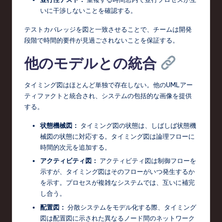
いに干渉しないことを確認する。
テストカバレッジを図と一致させることで、チームは開発
段階で時間的要件が見過ごされないことを保証する。
他のモデルとの統合
タイミング図はほとんど単独で存在しない。他のUMLアー
ティファクトと統合され、システムの包括的な画像を提供
する。
状態機械図：
タイミング図の状態は、しばしば状態機
械図の状態に対応する。タイミング図は論理フローに
時間的次元を追加する。
アクティビティ図：
アクティビティ図は制御フローを
示すが、タイミング図はそのフローがいつ発生するか
を示す。プロセスが複雑なシステムでは、互いに補完
し合う。
配置図：
分散システムをモデル化する際、タイミング
図は配置図に示された異なるノード間のネットワーク