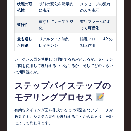
状態の可
状態の変化を明示的
メッセージの流れ
視性
に表示
のみを表示
重なりによって可視
並行フレームによ
並行性
化
って可視化
最も適し
リアルタイム制約、
論理フロー、APIの
た用途
レイテンシ
相互作用
シーケンス図を使用して理解する
何が
起こるか。タイミン
グ図を使用して理解する
いつ
起こるか、そしてどのくらい
の期間続くか。
ステップバイステップの
モデリングプロセス
有効なタイミング図を作成するには構造的なアプローチが
必要です。システム要件を理解することから始まり、検証
によって終わります。