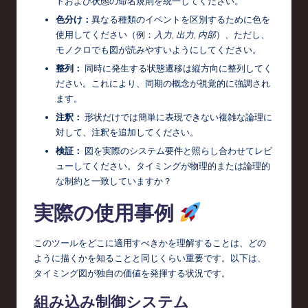
トおよび状態の命名規則を統一してください。
色分け：
異なる種類のイベントを区別するために色を
使用してください（例：
入力
,
出力
,
内部
）、ただし、
モノクロでも図が読みやすいようにしてください。
整列：
同時に発生する状態遷移は縦方向に整列してく
ださい。これにより、同期の概念が視覚的に強調され
ます。
注釈：
形状だけでは簡単に表現できない複雑な論理に
対して、注釈を追加してください。
検証：
図を実際のシステム要件と照らし合わせてレビ
ューしてください。タイミングが物理的または論理的
な制約と一致していますか？
実際の使用事例
このツールをどこに適用すべきかを理解することは、どの
ように描くかを知ることと同じくらい重要です。以下は、
タイミング図が独自の価値を発揮する状況です。
組み込み制御システム