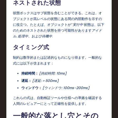
ネストされた状態
状態ボックスはサブ状態を含むことができる。これは、オ
ブジェクトが高レベルの状態にある間の内部動作を示すの
に役立つ。たとえば、オブジェクトが”
実行中
状態は、以下
のためのネストされた状態を持つ可能性があります
アイド
ル
,
処理中
、および
待機中
.
タイミング式
制約は数学的または記述的なものになり得ます。一般的な
式には以下が含まれます：
持続時間：
[持続時間: 10ms]
遅延：
[遅延: > 500ms]
ウィンドウ：
[ウィンドウ: 100ms-200ms]
これらの式は、自動検証ツールや仕様への準拠を確認する
人間のレビュアーにとって正確性を提供します。
一般的な落とし穴とその