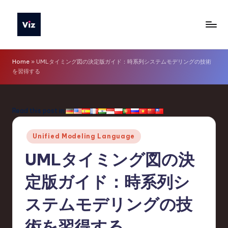
Skip
to
V
content
iz
Home
»
UMLタイミング図の決定版ガイド：時系列システムモデリングの技術
を習得する
T
o
o
Read this post in:
ls
Posted
Unified Modeling Language
J
in
UMLタイミング図の決
a
p
定版ガイド：時系列シ
a
ステムモデリングの技
n
術を習得する