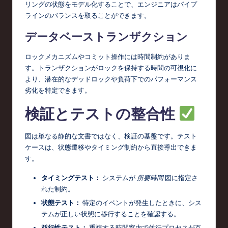
リングの状態をモデル化することで、エンジニアはパイプ
ラインのバランスを取ることができます。
データベーストランザクション
ロックメカニズムやコミット操作には時間制約がありま
す。トランザクションがロックを保持する時間の可視化に
より、潜在的なデッドロックや負荷下でのパフォーマンス
劣化を特定できます。
検証とテストの整合性
図は単なる静的な文書ではなく、検証の基盤です。テスト
ケースは、状態遷移やタイミング制約から直接導出できま
す。
タイミングテスト：
システムが
所要時間
図に指定さ
れた制約。
状態テスト：
特定のイベントが発生したときに、シス
テムが正しい状態に移行することを確認する。
並行性テスト：
重複する時間窓内で並行プロセスが互