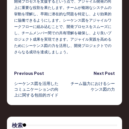
開発プロセスを支援するという点で、アジャイル開発の向
上に重要な役割を果たします。チームが複雑なシステムの
挙動を理解し、早期に潜在的な問題を特定し、より効果的
に協働できるようにします。シーケンス図をアジャイルワ
ークフローに組み込むことで、開発プロセスをスムーズに
し、チームメンバー間での共有理解を確保し、より良いプ
ロジェクト成果を実現できます。アジャイル実践を高める
ためにシーケンス図の力を活用し、開発プロジェクトでの
さらなる成功を達成しましょう。
Post
Previous Post
Next Post
シーケンス図を活用した
チーム協力におけるシー
navigation
コミュニケーションの向
ケンス図の力
上に関する包括的ガイド
検索