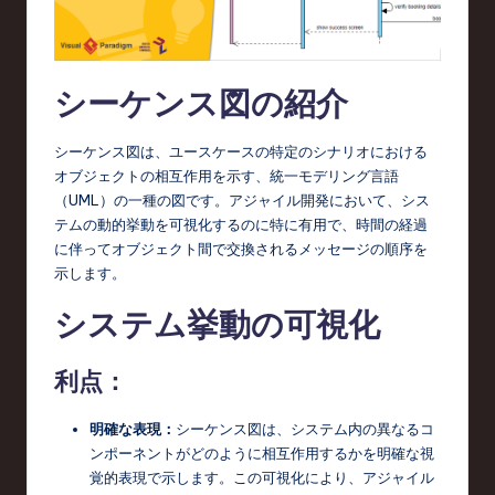
d
s
in
シーケンス図の紹介
S
シーケンス図は、ユースケースの特定のシナリオにおける
o
オブジェクトの相互作用を示す、統一モデリング言語
f
（UML）の一種の図です。アジャイル開発において、シス
テムの動的挙動を可視化するのに特に有用で、時間の経過
t
に伴ってオブジェクト間で交換されるメッセージの順序を
w
示します。
a
システム挙動の可視化
r
e
利点：
,
明確な表現：
シーケンス図は、システム内の異なるコ
T
ンポーネントがどのように相互作用するかを明確な視
覚的表現で示します。この可視化により、アジャイル
e