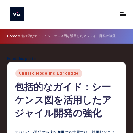
Skip
to
V
content
iz
Home
»
包括的なガイド：シーケンス図を活用したアジャイル開発の強化
T
o
Read this post in:
o
Posted
ls
Unified Modeling Language
in
J
包括的なガイド：シー
a
ケンス図を活用したア
p
ジャイル開発の強化
a
n
アジャイル開発の急速な進展する世界では、効果的なコミ