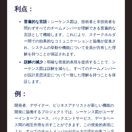
利点：
普遍的な言語：
シーケンス図は、技術者と非技術者を
問わずすべてのチームメンバーが理解できる普遍的な
言語として機能します。これにより、ステークホルダ
ー間での効果的なコミュニケーションと協働が促進さ
れ、システムの挙動や機能について全員が共有した理
解を持つことが保証されます。
誤解の減少：
明確な視覚的表現を提供することで、シ
ーケンス図は誤解を減らし、すべてのチームメンバー
が設計意思決定について一致した理解を持つことを保
証します。
例：
開発者、デザイナー、ビジネスアナリストが新しい機能の
開発に協働するプロジェクトでは、シーケンス図がユーザ
ーインターフェース、バックエンドサービス、データベー
ス間の相互作用を示すことができます。この視覚的表現に
より、すべてのチームメンバーがデータの流れや各コンポ