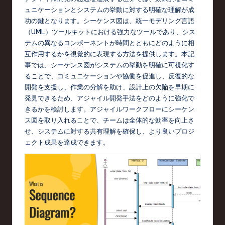
e
ュニケーションとシステムの挙動に対する明確な理解が成
s
功の鍵となります。シーケンス図は、統一モデリング言語
e
（UML）ツールキットにおける強力なツールであり、シス
テムの異なるコンポーネントが時間とともにどのように相
-
互作用するかを視覚的に表現する方法を提供します。本記
L
事では、シーケンス図がシステムの挙動を明確に可視化す
ることで、コミュニケーションや協働を促進し、反復的な
a
開発を支援し、作業の分解を助け、設計上の欠陥を早期に
t
発見できるため、アジャイル開発手法をどのように強化で
きるかを検討します。アジャイルワークフローにシーケン
e
ス図を取り入れることで、チームは全体的な効率を向上さ
s
せ、システムに対する共有理解を確保し、より良いプロジ
ェクト成果を達成できます。
t
T
r
e
n