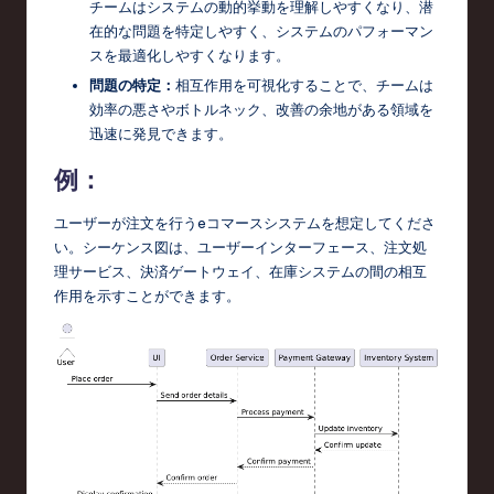
チームはシステムの動的挙動を理解しやすくなり、潜
c
在的な問題を特定しやすく、システムのパフォーマン
スを最適化しやすくなります。
h
問題の特定：
相互作用を可視化することで、チームは
,
効率の悪さやボトルネック、改善の余地がある領域を
迅速に発見できます。
a
n
例：
d
ユーザーが注文を行うeコマースシステムを想定してくださ
I
い。シーケンス図は、ユーザーインターフェース、注文処
理サービス、決済ゲートウェイ、在庫システムの間の相互
n
作用を示すことができます。
n
o
v
a
ti