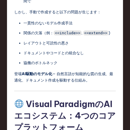
間で
o
n
しかし、手動で作成すると以下の問題が生じます：
一貫性のないモデル作成手法
関係の欠落（例：
,
)
<<include>>
<<extend>>
レイアウトと可読性の悪さ
ドキュメントやコードとの統合なし
協働のボトルネック
登場
AI駆動のモデル化
— 自然言語が知能的な図の生成、最
適化、ドキュメント作成を駆動する仕組み。
Visual ParadigmのAI
エコシステム：4つのコア
プラットフォーム