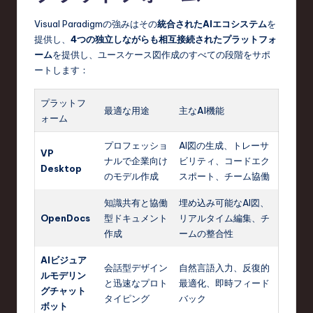
Visual Paradigmの強みはその
統合されたAIエコシステム
を
提供し、
4つの独立しながらも相互接続されたプラットフォ
ーム
を提供し、ユースケース図作成のすべての段階をサポ
ートします：
プラットフ
最適な用途
主なAI機能
ォーム
プロフェッショ
AI図の生成、トレーサ
VP
ナルで企業向け
ビリティ、コードエク
Desktop
のモデル作成
スポート、チーム協働
知識共有と協働
埋め込み可能なAI図、
OpenDocs
型ドキュメント
リアルタイム編集、チ
作成
ームの整合性
AIビジュア
会話型デザイン
自然言語入力、反復的
ルモデリン
と迅速なプロト
最適化、即時フィード
グチャット
タイピング
バック
ボット