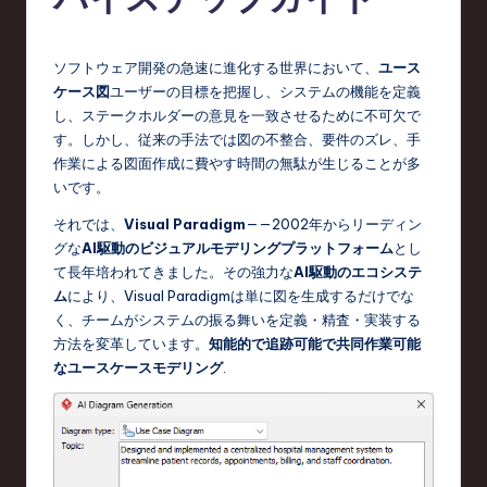
e
s
e
ソフトウェア開発の急速に進化する世界において、
ユース
ケース図
ユーザーの目標を把握し、システムの機能を定義
-
し、ステークホルダーの意見を一致させるために不可欠で
L
す。しかし、従来の手法では図の不整合、要件のズレ、手
作業による図面作成に費やす時間の無駄が生じることが多
a
いです。
t
それでは、
Visual Paradigm
——2002年からリーディン
e
グな
AI駆動のビジュアルモデリングプラットフォーム
とし
て長年培われてきました。その強力な
AI駆動のエコシステ
s
ム
により、Visual Paradigmは単に図を生成するだけでな
t
く、チームがシステムの振る舞いを定義・精査・実装する
方法を変革しています。
知能的で追跡可能で共同作業可能
T
なユースケースモデリング
.
r
e
n