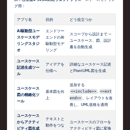
グ用：
アプリ名
目的
どう役立つか
AI駆動型ユー
エンドツー
スコープから設計まで —
スケースモデ
エンドのAI
ユースケース、図、設計
リングスタジ
駆動型モデ
書を自動生成
オ
リング
ユースケース
アイデアを
詳細なユースケース記述
記述生成ツー
仕様へ
とPlantUML図を生成
ル
追加する
ユースケース
,
基本図を向
<<include>>
<<ext
図の精緻化ツ
上
、レイアウトを改
end>>
ール
善し、UML規格を適用
ユースケース
テキストと
からアクティ
ユースケースのフローを
動作をつな
ビティ図生成
アクティビティ図に変換