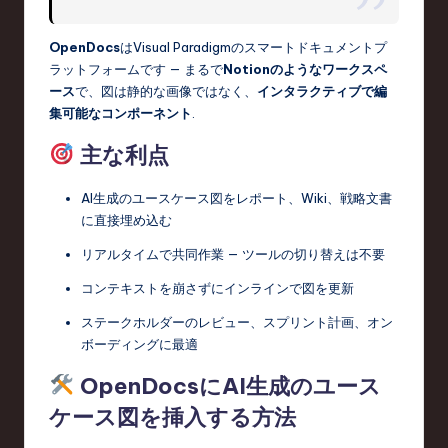
OpenDocs
はVisual Paradigmのスマートドキュメントプ
ラットフォームです — まるで
Notionのようなワークスペ
ース
で、図は静的な画像ではなく、
インタラクティブで編
集可能なコンポーネント
.
主な利点
AI生成のユースケース図をレポート、Wiki、戦略文書
に直接埋め込む
リアルタイムで共同作業 — ツールの切り替えは不要
コンテキストを崩さずにインラインで図を更新
ステークホルダーのレビュー、スプリント計画、オン
ボーディングに最適
OpenDocsにAI生成のユース
ケース図を挿入する方法