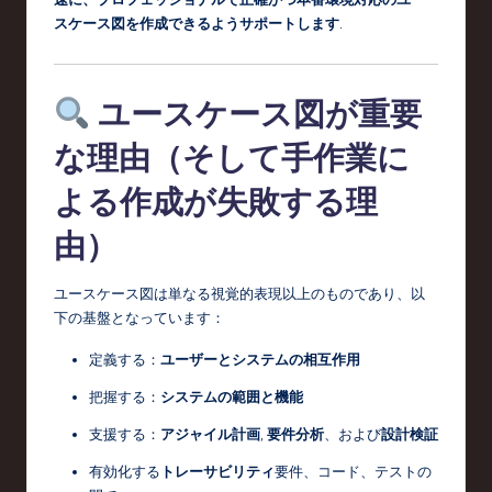
スケース図を作成できるようサポートします
.
c
h
,
ユースケース図が重要
a
な理由（そして手作業に
n
よる作成が失敗する理
d
由）
I
n
ユースケース図は単なる視覚的表現以上のものであり、以
n
下の基盤となっています：
o
定義する：
ユーザーとシステムの相互作用
v
把握する：
システムの範囲と機能
a
支援する：
アジャイル計画
,
要件分析
、および
設計検証
ti
有効化する
トレーサビリティ
要件、コード、テストの