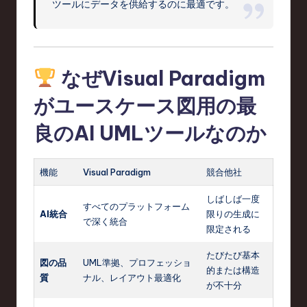
ツールにデータを供給するのに最適です。
なぜVisual Paradigm
がユースケース図用の最
良のAI UMLツールなのか
機能
Visual Paradigm
競合他社
しばしば一度
すべてのプラットフォーム
AI統合
限りの生成に
で深く統合
限定される
たびたび基本
図の品
UML準拠、プロフェッショ
的または構造
質
ナル、レイアウト最適化
が不十分