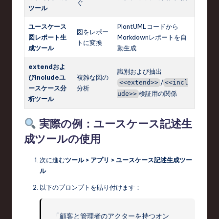
ぐ
ツール
ユースケース
PlantUMLコードから
図をレポー
図レポート生
Markdownレポートを自
トに変換
成ツール
動生成
extendおよ
識別および抽出
びincludeユ
複雑な図の
/
<<extend>>
<<incl
ースケース分
分析
検証用の関係
ude>>
析ツール
実際の例：ユースケース記述生
成ツールの使用
次に進む
ツール > アプリ > ユースケース記述生成ツー
ル
以下のプロンプトを貼り付けます：
「顧客と管理者のアクターを持つオン