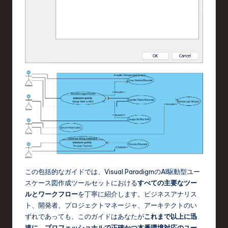
d
s
in
S
o
f
t
w
a
r
この包括的なガイドでは、Visual ParadigmのAI駆動型ユー
e
スケース図作成ツールセットにおける
すべての主要なツー
,
ルとワークフロー
を丁寧に紹介します。ビジネスアナリス
ト、開発者、プロジェクトマネージャ、アーキテクトのい
T
ずれであっても、このガイドはあなたが
これまで以上に迅
e
速に、プロフェッショナルで正確かつ本番環境対応のユー