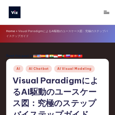
Skip
to
V
content
iz
Home
»
Visual ParadigmによるAI駆動のユースケース図：究極のステップバ
イステップガイド
T
o
o
Read this post in:
ls
Posted
AI
AI Chatbot
AI Visual Modeling
J
in
Visual Paradigmによ
a
p
るAI駆動のユースケー
a
ス図：究極のステップ
n
バイステップガイド