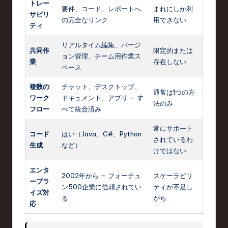
トレー
要件、コード、レポートへ
まれにしか利
サビリ
の完全なリンク
用できない
ティ
リアルタイム編集、バージ
共同作
限定的または
ョン管理、チーム用作業ス
業
存在しない
ペース
複数の
チャット、デスクトップ、
通常は1つの方
ワーク
ドキュメント、アプリ — す
法のみ
フロー
べて統合済み
常にサポート
コード
はい（Java、C#、Python
されているわ
生成
など）
けではない
エンタ
2002年から — フォーチュ
スケーラビリ
ープラ
ン500企業に信頼されてい
ティが不足し
イズ対
る
がち
応