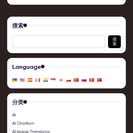
搜索
搜
索
Language
分类
AI
AI Chatbot
AI Image Translator