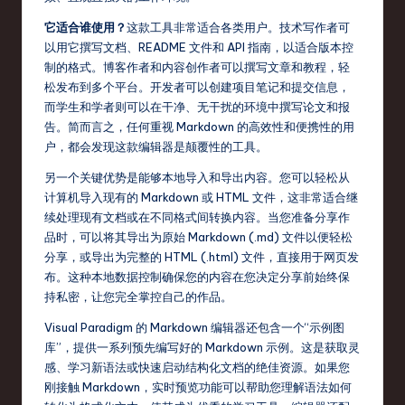
r
它适合谁使用？
这款工具非常适合各类用户。技术写作者可
以用它撰写文档、README 文件和 API 指南，以适合版本控
e
制的格式。博客作者和内容创作者可以撰写文章和教程，轻
,
松发布到多个平台。开发者可以创建项目笔记和提交信息，
而学生和学者则可以在干净、无干扰的环境中撰写论文和报
T
告。简而言之，任何重视 Markdown 的高效性和便携性的用
e
户，都会发现这款编辑器是颠覆性的工具。
c
另一个关键优势是能够本地导入和导出内容。您可以轻松从
计算机导入现有的 Markdown 或 HTML 文件，这非常适合继
h
续处理现有文档或在不同格式间转换内容。当您准备分享作
,
品时，可以将其导出为原始 Markdown (.md) 文件以便轻松
分享，或导出为完整的 HTML (.html) 文件，直接用于网页发
a
布。这种本地数据控制确保您的内容在您决定分享前始终保
n
持私密，让您完全掌控自己的作品。
d
Visual Paradigm 的 Markdown 编辑器还包含一个“示例图
库”，提供一系列预先编写好的 Markdown 示例。这是获取灵
In
感、学习新语法或快速启动结构化文档的绝佳资源。如果您
n
刚接触 Markdown，实时预览功能可以帮助您理解语法如何