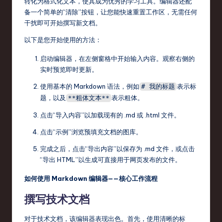
转化为格式化文本，使其成为优秀的学习工具。编辑器还配
o
备一个简单的“清除”按钮，让您能快速重置工作区，无需任何
v
干扰即可开始撰写新文档。
a
以下是您开始使用的方法：
ti
启动编辑器，在左侧窗格中开始输入内容。观察右侧的
o
实时预览即时更新。
n
使用基本的 Markdown 语法，例如
表示标
# 我的标题
题，以及
表示粗体。
**粗体文本**
点击“导入内容”以加载现有的 .md 或 .html 文件。
点击“示例”浏览预填充文档的图库。
完成之后，点击“导出内容”以保存为 .md 文件，或点击
“导出 HTML”以生成可直接用于网页发布的文件。
如何使用 Markdown 编辑器——核心工作流程
撰写技术文档
对于技术文档，该编辑器表现出色。首先，使用清晰的标