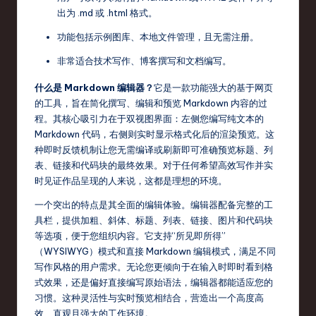
s
出为 .md 或 .html 格式。
t
功能包括示例图库、本地文件管理，且无需注册。
T
非常适合技术写作、博客撰写和文档编写。
r
什么是 Markdown 编辑器？
它是一款功能强大的基于网页
e
的工具，旨在简化撰写、编辑和预览 Markdown 内容的过
程。其核心吸引力在于双视图界面：左侧您编写纯文本的
n
Markdown 代码，右侧则实时显示格式化后的渲染预览。这
d
种即时反馈机制让您无需编译或刷新即可准确预览标题、列
表、链接和代码块的最终效果。对于任何希望高效写作并实
s
时见证作品呈现的人来说，这都是理想的环境。
in
一个突出的特点是其全面的编辑体验。编辑器配备完整的工
S
具栏，提供加粗、斜体、标题、列表、链接、图片和代码块
等选项，便于您组织内容。它支持“所见即所得”
o
（WYSIWYG）模式和直接 Markdown 编辑模式，满足不同
ft
写作风格的用户需求。无论您更倾向于在输入时即时看到格
式效果，还是偏好直接编写原始语法，编辑器都能适应您的
w
习惯。这种灵活性与实时预览相结合，营造出一个高度高
a
效、直观且强大的工作环境。