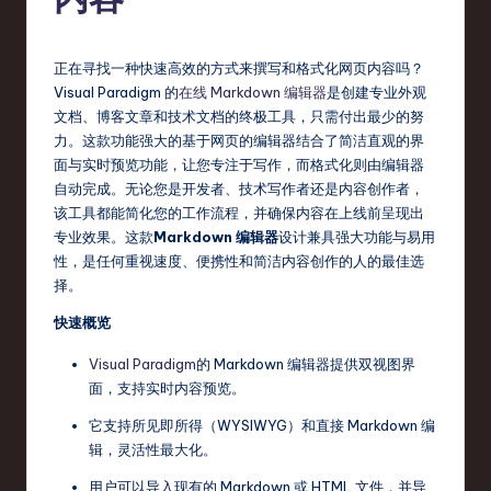
fi
e
d
正在寻找一种快速高效的方式来撰写和格式化网页内容吗？
Visual Paradigm 的
在线 Markdown 编辑器
是创建专业外观
C
文档、博客文章和技术文档的终极工具，只需付出最少的努
hi
力。这款功能强大的基于网页的编辑器结合了简洁直观的界
面与实时预览功能，让您专注于写作，而格式化则由编辑器
n
自动完成。无论您是开发者、技术写作者还是内容创作者，
e
该工具都能简化您的工作流程，并确保内容在上线前呈现出
专业效果。这款
Markdown 编辑器
设计兼具强大功能与易用
s
性，是任何重视速度、便携性和简洁内容创作的人的最佳选
e
择。
-
快速概览
L
Visual Paradigm
的 Markdown 编辑器提供双视图界
面，支持实时内容预览。
a
它支持所见即所得（WYSIWYG）和直接 Markdown 编
t
辑，灵活性最大化。
e
用户可以导入现有的 Markdown 或 HTML 文件，并导