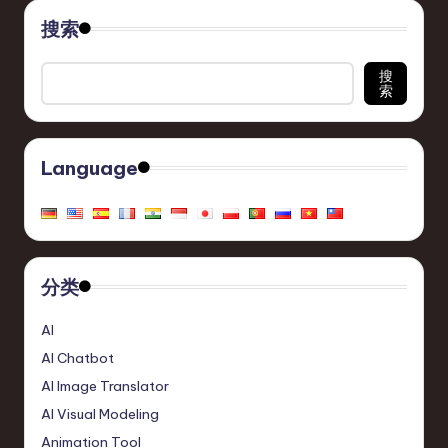
搜索
搜
索
Language
分类
AI
AI Chatbot
AI Image Translator
AI Visual Modeling
Animation Tool