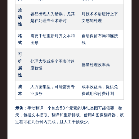
准
容易出现人为错误，尤其
对技术术语进行上下
确
是在处理专业术语时
文感知处理
性
格
需要手动重新对齐文本和
自动保留布局和连接
式
图形
线
可
扩
处理大型或多个图表时速
批量处理效率高
展
度较慢
性
成
人力密集型，可能需要专
成本效益高，提供免
本
业服务
费试用和付费计划
示例
：手动翻译一个包含50个元素的UML类图可能需要一整
天，包括文本提取、翻译和重新排版。使用AI图像翻译器，该
过程可在几分钟内完成，且人工干预极少。