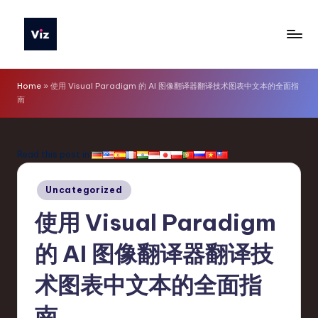
Skip
to
V
content
iz
Home
»
使用 Visual Paradigm 的 AI 图像翻译器翻译技术图表中文本的全面指
南
T
o
o
Read this post in:
ls
Posted
Uncategorized
S
in
使用 Visual Paradigm
i
m
的 AI 图像翻译器翻译技
p
术图表中文本的全面指
li
南