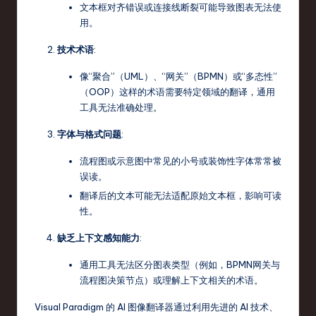
o
文本框对齐错误或连接线断裂可能导致图表无法使
用。
v
a
技术术语
:
ti
像“聚合”（UML）、“网关”（BPMN）或“多态性”
（OOP）这样的术语需要特定领域的翻译，通用
o
工具无法准确处理。
n
字体与格式问题
:
流程图或示意图中常见的小号或装饰性字体常常被
误读。
翻译后的文本可能无法适配原始文本框，影响可读
性。
缺乏上下文感知能力
:
通用工具无法区分图表类型（例如，BPMN网关与
流程图决策节点）或理解上下文相关的术语。
Visual Paradigm 的 AI 图像翻译器通过利用先进的 AI 技术、