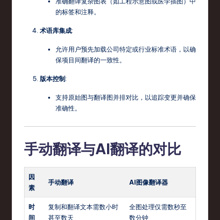
准确翻译复杂图表（如工程示意图或医学插图）中
的标签和注释。
术语库集成
:
允许用户预先加载公司特定或行业标准术语，以确
保项目间翻译的一致性。
版本控制
:
支持原始图与翻译图并排对比，以追踪变更并确保
准确性。
手动翻译与AI翻译的对比
因
手动翻译
AI图像翻译器
素
时
复制和翻译文本需数小时
全图处理仅需数秒至
间
甚至数天
数分钟