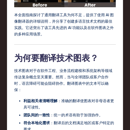
s
t
本全面指南探讨了通用翻译工具为何不足，提供了使用 AI 图
像翻译器的详细说明，并分享了创建多语言技术文档的最佳
T
实践。它还突出了该工具先进的 AI 功能以及在软件图表之外
r
的多种应用场景。
e
n
为何要翻译技术图表？
d
s
技术图表对于在软件工程、业务流程建模和系统架构等领域
传达复杂概念至关重要。然而，当与全球团队或客户合作
in
时，语言障碍可能会阻碍协作。翻译图表中的文本可以确
S
保：
o
利益相关者清晰理解
：准确的翻译使图表对非母语者更
具可读性。
ft
团队间的一致性
：统一的术语有助于加强协作。
w
符合本地化需求
：翻译后的文档满足地区或客户特定的
a
要求。