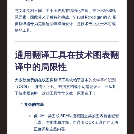
r
与文本文档不同，由于图表具有结构化布局、专业术语和视
e
觉元素，因此带来了独特的挑战。Visual Paradigm 的 AI 图
像翻译器专为克服这些障碍而设计，是技术专业人士不可或
,
缺的工具。
T
e
通用翻译工具在技术图表翻
c
译中的局限性
h
,
大多数免费的在线图像翻译工具依赖于基本的
光学字符识别
a
（OCR），并专为照片、扫描文档或手写笔记设计。当应用
于技术图表时，这些工具常常失效，原因在于：
n
复杂的布局
:
d
In
像 UML 类图或 BPMN 流程图之类的图表包含嵌套
元素、连接线和注释，而通用 OCR 工具往往无法
n
正确识别这些内容。