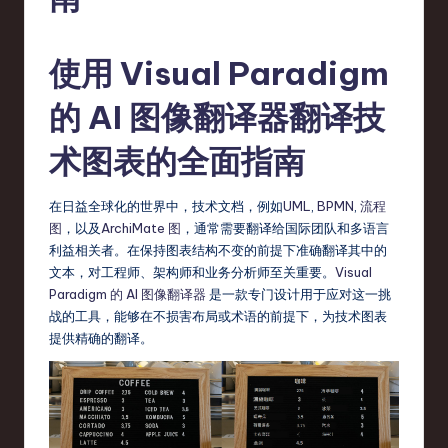
fi
e
使用 Visual Paradigm
d
C
的 AI 图像翻译器翻译技
hi
术图表的全面指南
n
e
在日益全球化的世界中，技术文档，例如
UML
,
BPMN
,
流程
s
图
，以及
ArchiMate 图
，通常需要翻译给国际团队和多语言
利益相关者。在保持图表结构不变的前提下准确翻译其中的
e
文本，对工程师、架构师和业务分析师至关重要。
Visual
-
Paradigm 的 AI 图像翻译器
是一款专门设计用于应对这一挑
战的工具，能够在不损害布局或术语的前提下，为技术图表
L
提供精确的翻译。
a
t
e