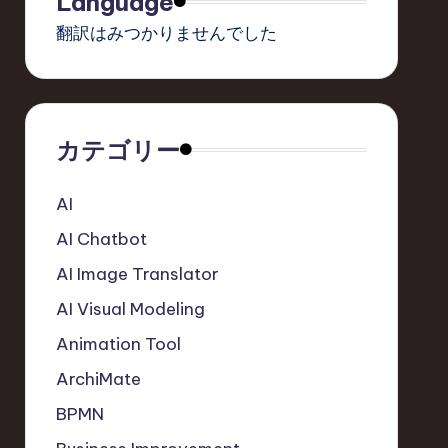
Language
翻訳はみつかりませんでした
カテゴリー
AI
AI Chatbot
AI Image Translator
AI Visual Modeling
Animation Tool
ArchiMate
BPMN