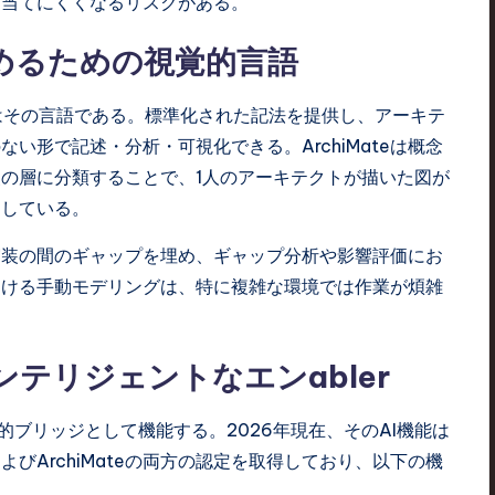
を当てにくくなるリスクがある。
を求めるための視覚的言語
ateはその言語である。標準化された記法を提供し、アーキテ
い形で記述・分析・可視化できる。ArchiMateは概念
の層に分類することで、1人のアーキテクトが描いた図が
にしている。
術的実装の間のギャップを埋め、ギャップ分析や影響評価にお
eにおける手動モデリングは、特に複雑な環境では作業が煩雑
AI：インテリジェントなエンabler
る技術的ブリッジとして機能する。2026年現在、そのAI機能は
よびArchiMateの両方の認定を取得しており、以下の機