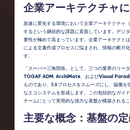
企業アーキテクチャに
a
n
急速に変化する環境において
企業アーキテクチャ（
e
するという継続的な課題に直面しています。デジ
要性が極めて高まっています。企業アーキテクト
s
による文書作成プロセスに悩まされ、情報の断片
e
す。
-
「スーパー三角関係」として、三つの業界のリー
TOGAF ADM
,
ArchiMate
、および
Visual Parad
L
ものであり、EAプロセスをスムーズにし、協働を
a
なエコシステムを形成します。この包括的なガイド
チームにとって実用的な強力な基盤が構築される
t
e
主要な概念：基盤の定
s