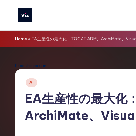
Skip
to
V
content
iz
Home
»
EA生産性の最大化：TOGAF ADM、ArchiMate、Visual
T
o
Read this post in:
o
Posted
AI
in
ls
EA生産性の最大化：
J
ArchiMate、Visua
a
p