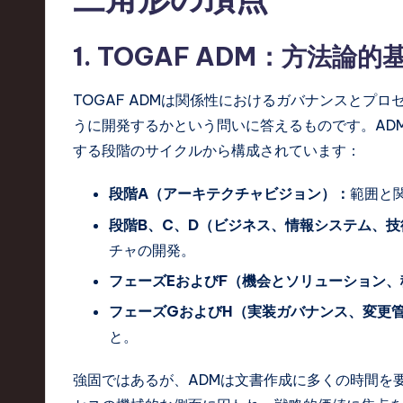
o
ft
1. TOGAF ADM：方法論的
w
TOGAF ADMは関係性におけるガバナンスとプ
a
うに開発するかという問いに答えるものです。AD
する段階のサイクルから構成されています：
r
e
段階A（アーキテクチャビジョン）：
範囲と
段階B、C、D（ビジネス、情報システム、技
,
チャの開発。
T
フェーズEおよびF（機会とソリューション、
e
フェーズGおよびH（実装ガバナンス、変更
と。
c
h
強固ではあるが、ADMは文書作成に多くの時間を