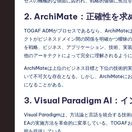
セスの機械的な側面に囚われ、戦略的価値に焦点
,
2. ArchiMate：正確性
a
n
TOGAF ADMがプロセスであるなら、ArchiM
クトがビジネスドメイン間の関係を明確かつ曖昧のな
d
を戦略、ビジネス、アプリケーション、技術、実装
I
他のアーキテクトによって完全に理解されるよう
n
ArchiMateは上位のビジネス目標と下位の技
いて不可欠な存在となる。しかし、ArchiMat
n
になることがある。
o
3. Visual Paradigm 
v
Visual Paradigmは、方法論と言語を統合す
a
EAの実施方法を革命的に変革している。TOGAFお
ti
能を提供している。