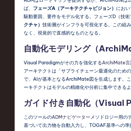
ば、
フェーズA（アーキテクチャビジョン）
におい
駆動要因、要件をモデル化する。フェーズD（技術
クチャ）
技術層がインフラを可視化する。この組み
なく、視覚的で直感的なものとなる。
自動化モデリング（ArchiMate +
Visual Paradigmがその力を強化する
ArchiMate
アーキテクトは「サプライチェーン最適化のため
で、AIが基本となるArchiMate図を生成しま
ーキテクトはモデルの精緻化や分析に集中できる
ガイド付き自動化（Visual Par
このツールの
ADMナビゲーター
メソドロジー用の
基づいて出力物を自動入力し、TOGAF基準への準