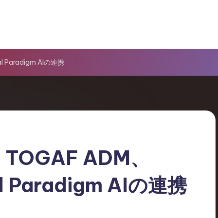
 Paradigm AIの連携
TOGAF ADM、
l Paradigm AIの連携