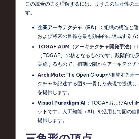
この統合の力を理解するには、まずこの生産性の
t
す。
T
企業アーキテクチャ（EA）：
組織の構造と運
r
および将来の目標を最も効果的に達成する方
TOGAF ADM（アーキテクチャ開発手法）
:
e
（TOGAF）の核となるものです。段階的で
n
実施するもので、初期段階からアーキテクチ
d
ArchiMate
:
The Open Groupが推奨
クチャを記述する図を一貫した表現で提供し
s
を提供します。
i
Visual Paradigm AI：
TOGAFおよびArc
ットです。人工知能（AI）を活用して図の
n
提供します。
S
三角形の頂点