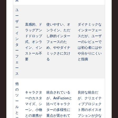
ユ
ー
ザ
直感的、ド
使いやすい、オ
ダイナミックな
ー
ラッグアン
ンライン、ただ
インターフェー
イ
ドドロップ
し静的インター
スだが、ユーザ
ン
式、オンラ
フェースのた
ーのレビューで
タ
イン、イン
め、ややダイナ
は初心者にはや
ー
ストール不
ミックさに欠け
や分かりにくい
フ
要
る
と指摘
ェ
ー
ス
他
の
キャラクタ
統合されている
良好な統合だ
ツ
ーのカスタ
が、AniFuzionと
が、クリエイテ
ー
マイズ、シ
比べてキャラク
ィブプロジェク
ル
ーン、小物
ターの多様性に
ト用のボイスオ
と
との連携が
重点が置かれて
プションが少な