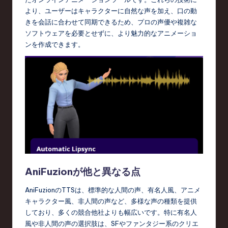
e
より、ユーザーはキャラクターに自然な声を加え、口の動
s
きを会話に合わせて同期できるため、プロの声優や複雑な
e
ソフトウェアを必要とせずに、より魅力的なアニメーショ
ンを作成できます。
-
L
a
t
e
s
t
T
AniFuzionが他と異なる点
r
AniFuzionのTTSは、標準的な人間の声、有名人風、アニメ
e
キャラクター風、非人間の声など、多様な声の種類を提供
しており、多くの競合他社よりも幅広いです。特に有名人
n
風や非人間の声の選択肢は、SFやファンタジー系のクリエ