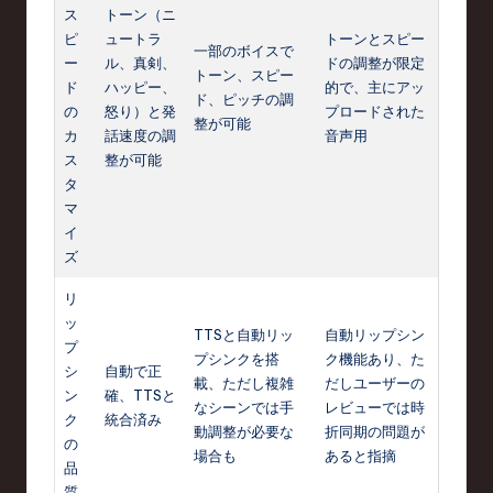
ス
トーン（ニ
ピ
ュートラ
トーンとスピー
一部のボイスで
ー
ル、真剣、
ドの調整が限定
トーン、スピー
ド
ハッピー、
的で、主にアッ
ド、ピッチの調
の
怒り）と発
プロードされた
整が可能
カ
話速度の調
音声用
ス
整が可能
タ
マ
イ
ズ
リ
ッ
TTSと自動リッ
自動リップシン
プ
プシンクを搭
ク機能あり、た
シ
自動で正
載、ただし複雑
だしユーザーの
ン
確、TTSと
なシーンでは手
レビューでは時
ク
統合済み
動調整が必要な
折同期の問題が
の
場合も
あると指摘
品
質