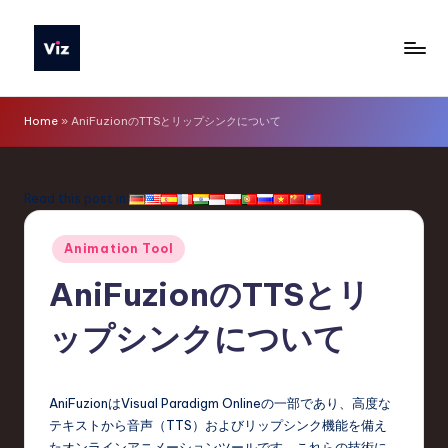
Skip
to
V
content
iz
Home
»
AniFuzionのTTSとリップシンクについて
T
o
Read this post in:
o
Posted
ls
Animation Tool
in
J
AniFuzionのTTSとリ
a
ップシンクについて
p
a
AniFuzionはVisual Paradigm Onlineの一部であり、高度な
n
テキストから音声（TTS）およびリップシンク機能を備え
たオンラインアニメーションツールです。これらの技術に