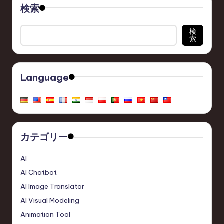
検索
検
索
Language
カテゴリー
AI
AI Chatbot
AI Image Translator
AI Visual Modeling
Animation Tool