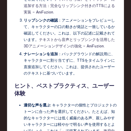
追加する方法：完全なリップシンク付きのTTSによる
実装 – AniFuzion
.
リップシンクの確認
：アニメーションをプレビューし
て、キャラクターの口の動きが発話と一致しているか
確認してください。これは、以下の記述に記載されて
います。
テキストから音声とリップシンクを活用した
3Dアニメーションデザインの強化 – AniFuzion
.
ナレーションを追加
：バックグラウンドの解説用に、
キャラクターに割り当てずに、TTSをタイムラインに
直接追加してください。これは、提供されたユーザー
のテキストに基づいています。
ヒント、ベストプラクティス、ユーザー
体験
適切な声を選ぶ
: キャラクターの個性とプロジェクトの
トーンに合った声を選択してください。たとえば、知
的なキャラクターには低く威厳のある声、親しみやす
いキャラクターには軽やかで明るい声を使用するとよ
いでしょう。これは「」で提案されています。
政府向