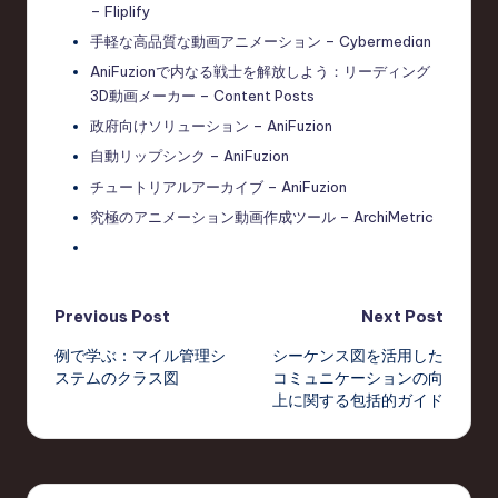
– Fliplify
手軽な高品質な動画アニメーション – Cybermedian
AniFuzionで内なる戦士を解放しよう：リーディング
3D動画メーカー – Content Posts
政府向けソリューション – AniFuzion
自動リップシンク – AniFuzion
チュートリアルアーカイブ – AniFuzion
究極のアニメーション動画作成ツール – ArchiMetric
Post
Previous Post
Next Post
例で学ぶ：マイル管理シ
シーケンス図を活用した
navigation
ステムのクラス図
コミュニケーションの向
上に関する包括的ガイド