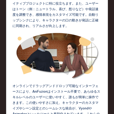
d
イティブプロジェクトに特に役立ちます。また、ユーザー
はトーン（例：ニュートラル、喜び、怒りなど）や発話速
s
度を調整でき、感情表現をカスタマイズ可能です。自動リ
in
ップシンクにより、キャラクターの口の動きが発話に正確
に同期され、リアルさが向上します。
S
o
f
t
w
a
r
オンラインでドラッグアンドドロップ可能なインターフェ
e
ースにより、AniFuzionはインストール不要で、あらゆるス
,
キルレベルのユーザーに使いやすく、誰もが簡単に操作で
きます。この使いやすさに加え、キャラクターのカスタマ
T
イズやシーン設定とのシームレスな統合が、Vyondや
e
Animakerといったツールと差別化されています。これらの