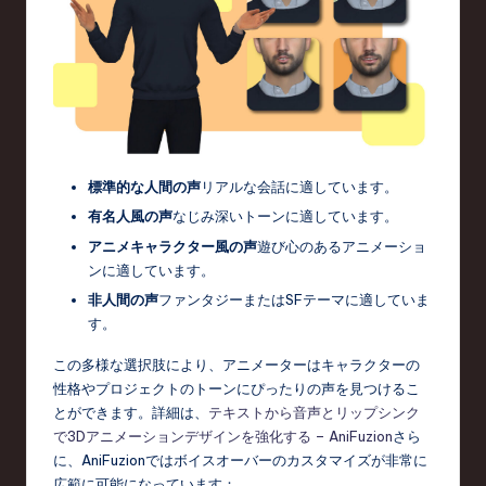
標準的な人間の声
リアルな会話に適しています。
有名人風の声
なじみ深いトーンに適しています。
アニメキャラクター風の声
遊び心のあるアニメーショ
ンに適しています。
非人間の声
ファンタジーまたはSFテーマに適していま
す。
この多様な選択肢により、アニメーターはキャラクターの
性格やプロジェクトのトーンにぴったりの声を見つけるこ
とができます。詳細は、
テキストから音声とリップシンク
で3Dアニメーションデザインを強化する – AniFuzion
さら
に、AniFuzionではボイスオーバーのカスタマイズが非常に
広範に可能になっています：