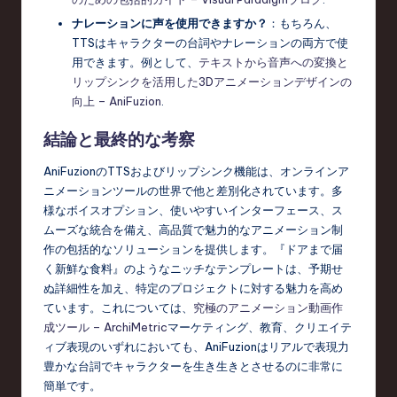
ナレーションに声を使用できますか？
：もちろん、
TTSはキャラクターの台詞やナレーションの両方で使
用できます。例として、
テキストから音声への変換と
リップシンクを活用した3Dアニメーションデザインの
向上 – AniFuzion
.
結論と最終的な考察
AniFuzionのTTSおよびリップシンク機能は、オンラインア
ニメーションツールの世界で他と差別化されています。多
様なボイスオプション、使いやすいインターフェース、ス
ムーズな統合を備え、高品質で魅力的なアニメーション制
作の包括的なソリューションを提供します。『ドアまで届
く新鮮な食料』のようなニッチなテンプレートは、予期せ
ぬ詳細性を加え、特定のプロジェクトに対する魅力を高め
ています。これについては、
究極のアニメーション動画作
成ツール – ArchiMetric
マーケティング、教育、クリエイテ
ィブ表現のいずれにおいても、AniFuzionはリアルで表現力
豊かな台詞でキャラクターを生き生きとさせるのに非常に
簡単です。