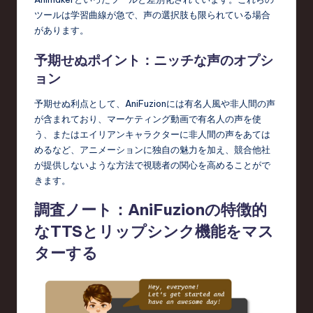
ツールは学習曲線が急で、声の選択肢も限られている場合
c
があります。
h
予期せぬポイント：ニッチな声のオプシ
,
ョン
a
予期せぬ利点として、AniFuzionには有名人風や非人間の声
n
が含まれており、マーケティング動画で有名人の声を使
d
う、またはエイリアンキャラクターに非人間の声をあては
めるなど、アニメーションに独自の魅力を加え、競合他社
I
が提供しないような方法で視聴者の関心を高めることがで
n
きます。
n
調査ノート：AniFuzionの特徴的
o
なTTSとリップシンク機能をマス
v
ターする
a
ti