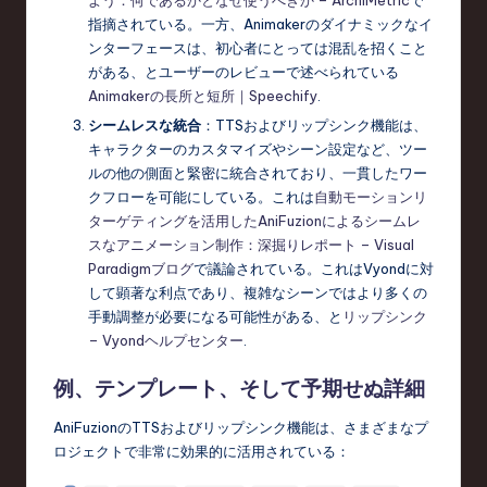
よう：何であるかとなぜ使うべきか – ArchiMetric
で
指摘されている。一方、Animakerのダイナミックなイ
ンターフェースは、初心者にとっては混乱を招くこと
がある、とユーザーのレビューで述べられている
Animakerの長所と短所｜Speechify
.
シームレスな統合
：TTSおよびリップシンク機能は、
キャラクターのカスタマイズやシーン設定など、ツー
ルの他の側面と緊密に統合されており、一貫したワー
クフローを可能にしている。これは
自動モーションリ
ターゲティングを活用したAniFuzionによるシームレ
スなアニメーション制作：深掘りレポート – Visual
Paradigmブログ
で議論されている。これはVyondに対
して顕著な利点であり、複雑なシーンではより多くの
手動調整が必要になる可能性がある、と
リップシンク
– Vyondヘルプセンター
.
例、テンプレート、そして予期せぬ詳細
AniFuzionのTTSおよびリップシンク機能は、さまざまなプ
ロジェクトで非常に効果的に活用されている：