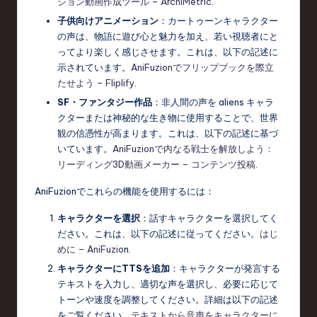
ション動画作成ツール – ArchiMetric
.
子供向けアニメーション
：カートゥーンキャラクター
の声は、物語に遊び心と魅力を加え、若い視聴者にと
ってより楽しく感じさせます。これは、以下の記述に
示されています。
AniFuzionでフリップブックを際立
たせよう – Fliplify
.
SF・ファンタジー作品
：非人間の声を aliens キャラ
クターまたは神秘的な生き物に使用することで、世界
観の信憑性が高まります。これは、以下の記述に基づ
いています。
AniFuzionで内なる戦士を解放しよう：
リーディング3D動画メーカー – コンテンツ投稿
.
AniFuzionでこれらの機能を使用するには：
キャラクターを選択
：話すキャラクターを選択してく
ださい。これは、以下の記述に従ってください。
はじ
めに – AniFuzio
n.
キャラクターにTTSを追加
：キャラクターが発言する
テキストを入力し、適切な声を選択し、必要に応じて
トーンや速度を調整してください。詳細は以下の記述
をご覧ください。
テキストから音声をキャラクターに