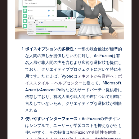
ボイスオプションの多様性
：一部の競合他社が標準的
な人間の声しか提供しないのに対し、AniFuzionは有
名人風や非人間の声を含むより広範な選択肢を提供し
ており、クリエイティブプロジェクトにおいて特に有
用です。たとえば、Vyondは
テキストから音声へ：ボ
イススタイル – ヘルプセンター
に従って、Microsoft
AzureやAmazon Pollyなどのサードパーティ提供者に
依存しており、有名人風や非人間の声について明確に
言及していないため、クリエイティブな選択肢が制限
される
使いやすいインターフェース
：AniFuzionのデザイン
はシンプルで、ユーザーが学習コストを抑えながらも
使いやすく、その特徴は
AniFuzionで創造性を解放し