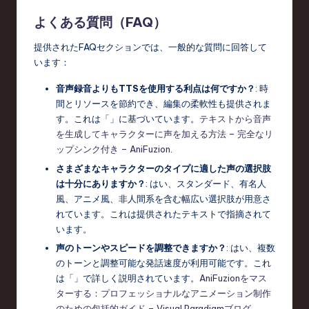
よくある質問（FAQ）
提供されたFAQセクションでは、一般的な質問に回答して
います：
音声録音よりもTTSを使用する利点は何ですか？
: 時
間とリソースを節約でき、編集の柔軟性も提供されま
す。これは「」に基づいています。
テキストから音声
を生成してキャラクターに声を加える方法 – 完全なリ
ップシンク付き – AniFuzion
.
さまざまなキャラクターのタイプに適した声の選択肢
は十分にありますか？
: はい、スタンダード、有名人
風、アニメ風、非人間系を含む幅広い選択肢が用意さ
れています。これは提供されたテキストで指摘されて
います。
声のトーンやスピードを調整できますか？
: はい、複数
のトーンと調整可能な発話速度が利用可能です。これ
は「」で詳しく説明されています。
AniFuzionをマス
ターする：プロフェッショナルなアニメーション制作
のための包括的ガイド – Visual Paradigmブログ
.