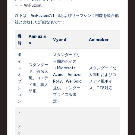
ー – AniFuzion
.
以下は、AniFuzionのTTSおよびリップシンク機能を競合他
社と比較した詳細な表です：
機
AniFuzio
Vyond
Animaker
能
n
ボ
スタンダードな
イ
人間のボイス
スタンダー
ス
（Microsoft
スタンダードな
ド、有名人
オ
Azure、Amazon
人間用およびコ
風、コメデ
プ
Polly、WellSaid
メディ風ボイ
ィ風、非人
シ
提供、エンター
ス、TTS対応
間系
ョ
プライズ版限
ン
定）
ト
ー
ン
と