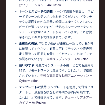
けソリューション – AniFuzion
.
トーンとスピードの調整
: トーンで感情を表現し、スピ
ードでシーンのテンポに合わせてください。ドラマチ
ックな場面や静かな思索の瞬間にはゆっくりとしたス
ピードが適していますが、活気あるシーンやアクショ
ンシーンには速いスピードが向いています。これは提
示されたテキストで推奨されています。
正確性の確認
: 声と口の動きが正確に一致しているか常
に確認してください。必要に応じてテキストや音声設
定を調整して同期を改善してください。これは「」で
強調されています。
自動リップシンク – AniFuzion
.
使いやすさ
: 軽量でインストール不要、どこでも編集可
能で、リモートワークに最適です。これは「」で指摘
されています。
手軽な高品質な動画アニメーション –
Cybermedian
.
テンプレートの活用
: テンプレートを使用して迅速にス
タートし、創造性を損なわず時間の節約が可能です。
これは「」で推奨されています。
チュートリアルアー
カイブ – AniFuzion
.