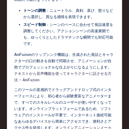
トーンの調整
：ニュートラル、真剣、喜び、怒りなど
から選択し、異なる感情を表現できます。
スピード制御
：シーンのペースに合わせて発話速度を
調整してください。アクションシーンの高速展開で
も、ゆっくりとしたドラマチックな瞬間でも対応可能
です。
AniFuzionのリップシンク機能は、生成された発話とキャラ
クターの口の動きを自動で同期させ、アニメーションが自
然でプロフェッショナルな仕上がりになるようにします。
テキストから音声機能を使ってキャラクターに話させる方
法 – AniFuzion
.
このツールの直感的でドラッグアンドドロップ式のインタ
ーフェースにより、初心者から経験豊富なアニメーターま
で、すべてのスキルレベルのユーザーが使いやすくなって
います。オンラインプラットフォームであるため、ソフト
ウェアのインストールが不要で、インターネット接続可能
なあらゆるデバイスから簡単にアクセスでき、便利さとア
クセス性を提供します。
オンラインアニメーションメーカ