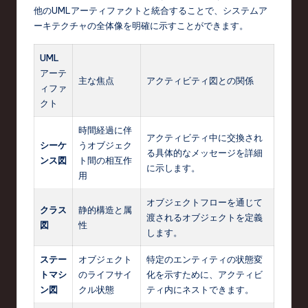
他のUMLアーティファクトと統合することで、システムア
ーキテクチャの全体像を明確に示すことができます。
UML
アーテ
主な焦点
アクティビティ図との関係
ィファ
クト
時間経過に伴
アクティビティ中に交換され
シーケ
うオブジェク
る具体的なメッセージを詳細
ンス図
ト間の相互作
に示します。
用
オブジェクトフローを通じて
クラス
静的構造と属
渡されるオブジェクトを定義
図
性
します。
ステー
オブジェクト
特定のエンティティの状態変
トマシ
のライフサイ
化を示すために、アクティビ
ン図
クル状態
ティ内にネストできます。