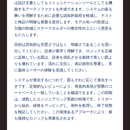
は設計文書としてもコミュニケーションツールとしても機
能するアーティファクトを作成できます。システムの振る
舞いを理解するために必要な認知的負荷を軽減し、テスト
と検証の明確な基盤を提供します。モデル化への投資は、
欠陥の削減とステークホルダーの整合性向上という恩恵を
もたらします。
目的は芸術的な完璧さではなく、明確さであることを思い
出してください。読者が素早く理解でき、ロジックを正確
に反映している図は、読者を混乱させる複雑で美しい図よ
りも優れています。流れに注目し、表記規則を尊重し、常
に最終ユーザーの体験を意識してください。
システムが進化するにつれて、図もそれに応じて進化すべ
きです。定期的なレビューにより、視覚的表現が実際のコ
ードベースと一致していることを確認できます。この同期
は、成熟したエンジニアリング実践の特徴です。トリガー
から始め、経路をマッピングし、例外を処理し、終了状態
を検証してください。この規律あるアプローチにより、最
も複雑なロジックも簡素化されます。