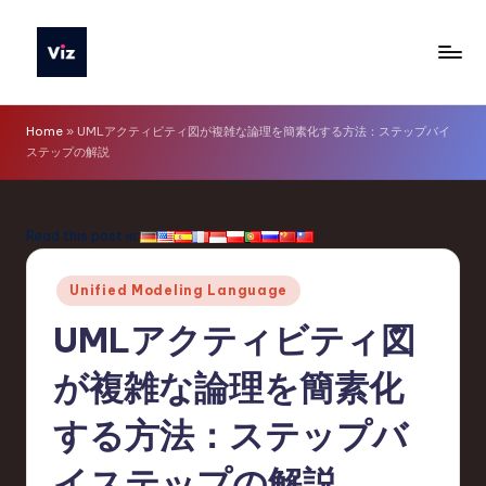
Skip
to
V
content
iz
Home
»
UMLアクティビティ図が複雑な論理を簡素化する方法：ステップバイ
ステップの解説
T
o
o
Read this post in:
ls
Posted
Unified Modeling Language
J
in
UMLアクティビティ図
a
p
が複雑な論理を簡素化
a
する方法：ステップバ
n
イステップの解説