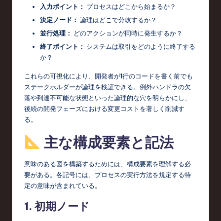
入力ポイント：
プロセスはどこから始まるか？
c
決定ノード：
論理はどこで分岐するか？
h
並行処理：
どのアクションが同時に発生するか？
,
終了ポイント：
システムは取引をどのように終了する
か？
a
これらの可視化により、開発者が1行のコードを書く前でも
n
ステークホルダーが論理を検証できる。例外ハンドラの欠
d
落や到達不可能な状態といった論理的な穴を明らかにし、
後続の開発フェーズにおける変更コストを著しく削減す
I
る。
n
主な構成要素と記法
n
o
意味のある図を構築するためには、構成要素を理解する必
v
要がある。各記号には、プロセスの実行方法を規定する特
定の意味が含まれている。
a
1. 初期ノード
ti