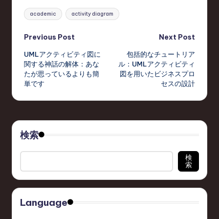
Tags:
academic
activity diagram
Post
Previous Post
Next Post
UMLアクティビティ図に
包括的なチュートリア
navigation
関する神話の解体：あな
ル：UMLアクティビティ
たが思っているよりも簡
図を用いたビジネスプロ
単です
セスの設計
検索
検
索
Language