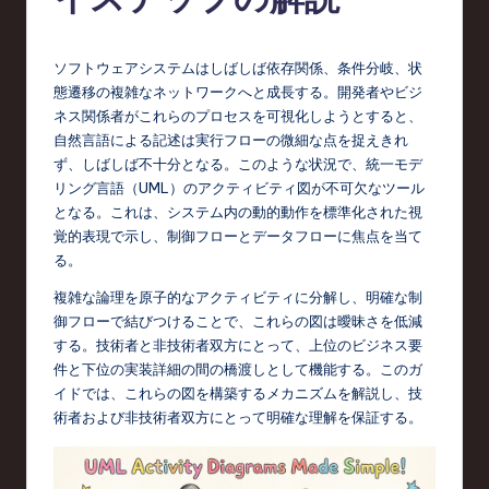
e
s
e
ソフトウェアシステムはしばしば依存関係、条件分岐、状
態遷移の複雑なネットワークへと成長する。開発者やビジ
-
ネス関係者がこれらのプロセスを可視化しようとすると、
L
自然言語による記述は実行フローの微細な点を捉えきれ
ず、しばしば不十分となる。このような状況で、統一モデ
a
リング言語（UML）のアクティビティ図が不可欠なツール
t
となる。これは、システム内の動的動作を標準化された視
覚的表現で示し、制御フローとデータフローに焦点を当て
e
る。
s
複雑な論理を原子的なアクティビティに分解し、明確な制
t
御フローで結びつけることで、これらの図は曖昧さを低減
する。技術者と非技術者双方にとって、上位のビジネス要
T
件と下位の実装詳細の間の橋渡しとして機能する。このガ
r
イドでは、これらの図を構築するメカニズムを解説し、技
術者および非技術者双方にとって明確な理解を保証する。
e
n