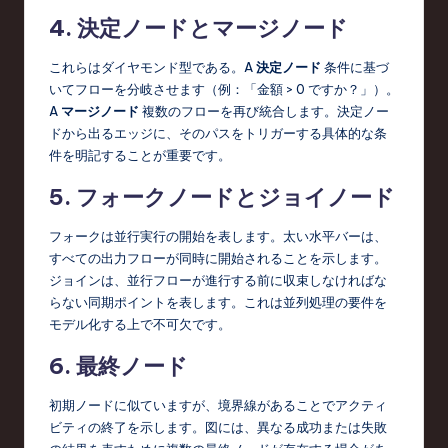
4. 決定ノードとマージノード
これらはダイヤモンド型である。A
決定ノード
条件に基づ
いてフローを分岐させます（例：「金額 > 0 ですか？」）。
A
マージノード
複数のフローを再び統合します。決定ノー
ドから出るエッジに、そのパスをトリガーする具体的な条
件を明記することが重要です。
5. フォークノードとジョイノード
フォークは並行実行の開始を表します。太い水平バーは、
すべての出力フローが同時に開始されることを示します。
ジョインは、並行フローが進行する前に収束しなければな
らない同期ポイントを表します。これは並列処理の要件を
モデル化する上で不可欠です。
6. 最終ノード
初期ノードに似ていますが、境界線があることでアクティ
ビティの終了を示します。図には、異なる成功または失敗