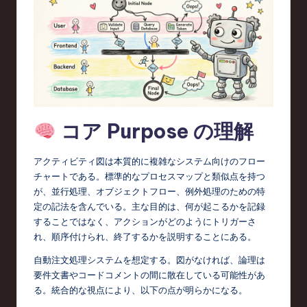
d
s
in
S
o
f
コア Purpose の理解
t
アクティビティ図は本質的に複雑なシステム向けのフロー
w
チャートである。標準的なプロセスマップと類似点を持つ
a
が、並行処理、オブジェクトフロー、例外処理のための特
定の記法を含んでいる。主な目的は、何が起こるかを記録
r
することではなく、アクションがどのようにトリガーさ
e
れ、順序付けられ、終了するかを説明することにある。
,
自動注文処理システムを想定する。図がなければ、論理は
要件文書やコードコメントの間に散在している可能性があ
T
る。統合的な視点により、以下の点が明らかになる。
e