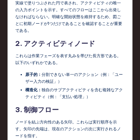
o
実線で塗りつぶされた円で表され、アクティビティの唯一
の入力ポイントを示す。すべてのフローはここから出発し
n
なければならない。明確な開始状態を維持するため、図ご
とに初期ノードが1つだけであることを確認することが重要
である。
2. アクティビティノード
これらは作業フェーズを表す丸みを帯びた長方形である。
以下のいずれかである。
原子的：
分割できない単一のアクション（例：「ユー
ザー入力の検証」）
構造化：
独自のサブアクティビティを含む複雑なアク
ティビティ（例：「支払い処理」）
3. 制御フロー
ノードを結ぶ方向性のある矢印。これらは実行順序を示
す。矢印の先端は、現在のアクションの次に実行されるノ
ードを指す。