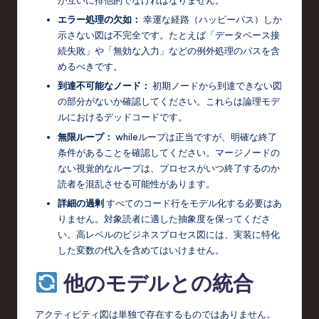
が互いに排他的でなければなりません。
エラー処理の欠如：
幸運な経路（ハッピーパス）しか
示さない図は不完全です。たとえば「データベース接
続失敗」や「無効な入力」などの例外処理のパスを含
めるべきです。
到達不可能なノード：
初期ノードから到達できない図
の部分がないか確認してください。これらは論理モデ
ルにおけるデッドコードです。
無限ループ：
whileループは正当ですが、明確な終了
条件があることを確認してください。マージノードの
ない視覚的なループは、プロセスがいつ終了するのか
読者を混乱させる可能性があります。
詳細の過剰
すべてのコード行をモデル化する必要はあ
りません。対象読者に適した抽象度を保ってくださ
い。高レベルのビジネスプロセス図には、実装に特化
した変数の代入を含めてはいけません。
他のモデルとの統合
アクティビティ図は単独で存在するものではありません。