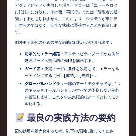
アクティビティが失敗した場合、フローは「エラーをログ
に記録」に分岐し、その後「再試行」または「管理者に通
知」するかもしれません。これにより、システムが単に停
止するのではなく、安全な状態に遷移することを保証しま
す。
例外モデル化のための主な戦略には以下が含まれます：
明示的なエラー経路：
アクティビティノードから例外
処理ノードへ明示的に矢印を描画する。
ガード節：
決定ノードに条件を設定して、エラーをル
ーティングする（例：[成功]、[失敗]）。
グローバルハンドラ：
一部のアーキテクチャでは、1つ
のキャッチオールハンドラがすべての予期しない例外
を管理します。これを中央集権的なノードとしてモデ
ル化する。
最良の実践方法の要約
図の効用を最大化するため、以下の原則に従ってくださ