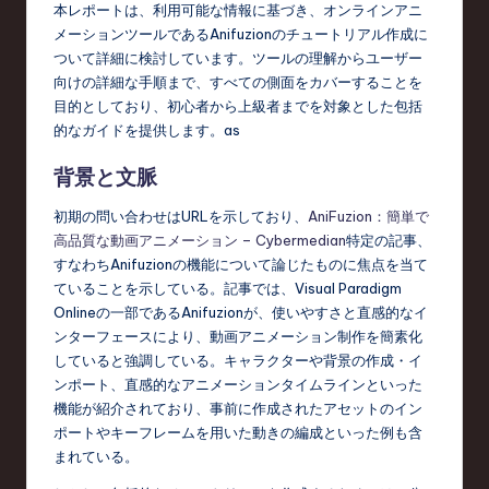
e
本レポートは、利用可能な情報に基づき、オンラインアニ
s
メーションツールであるAnifuzionのチュートリアル作成に
ついて詳細に検討しています。ツールの理解からユーザー
e
向けの詳細な手順まで、すべての側面をカバーすることを
-
目的としており、初心者から上級者までを対象とした包括
的なガイドを提供します。as
L
背景と文脈
a
t
初期の問い合わせはURLを示しており、
AniFuzion：簡単で
高品質な動画アニメーション – Cybermedian
特定の記事、
e
すなわちAnifuzionの機能について論じたものに焦点を当て
s
ていることを示している。記事では、Visual Paradigm
Onlineの一部であるAnifuzionが、使いやすさと直感的なイ
t
ンターフェースにより、動画アニメーション制作を簡素化
T
していると強調している。キャラクターや背景の作成・イ
ンポート、直感的なアニメーションタイムラインといった
r
機能が紹介されており、事前に作成されたアセットのイン
e
ポートやキーフレームを用いた動きの編成といった例も含
まれている。
n