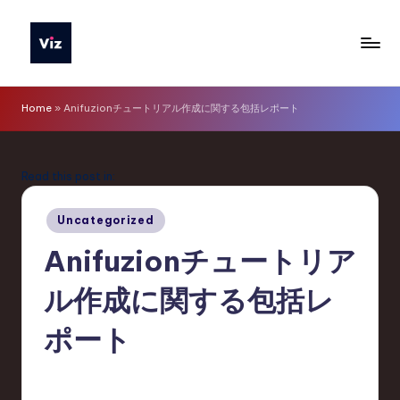
Skip
to
V
content
iz
Home
»
Anifuzionチュートリアル作成に関する包括レポート
T
o
Read this post in:
o
Posted
ls
Uncategorized
in
J
Anifuzionチュートリア
a
ル作成に関する包括レ
p
ポート
a
n