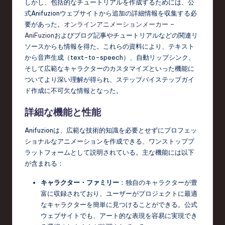
しかし、包括的なチュートリアルを作成するためには、公
d
式Anifuzionウェブサイトから追加の詳細情報を収集する必
s
要があった。
オンラインアニメーションメーカー –
AniFuzion
およびブログ記事やチュートリアルなどの関連リ
in
ソースからも情報を得た。これらの資料により、テキスト
S
から音声生成（text-to-speech）、自動リップシンク、
そして広範なキャラクターのカスタマイズといった機能に
o
ついてより深い理解が得られ、ステップバイステップガイ
f
ド作成に不可欠な情報となった。
t
詳細な機能と性能
w
Anifuzionは、広範な技術的知識を必要とせずにプロフェッ
a
ショナルなアニメーションを作成できる、ワンストッププ
ラットフォームとして説明されている。主な機能には以下
r
が含まれる：
e
キャラクター・ファミリー
：独自のキャラクターが豊
,
富に収録されており、ユーザーがプロジェクトに最適
T
なキャラクターを簡単に見つけることができる。公式
ウェブサイトでも、アート的な表現を容易に実現でき
e