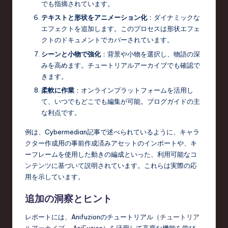
でも指摘されています。
テキストと形状をアニメーション化
：ダイナミックな
エフェクトを追加します。このプロセスは形状エフェ
クトのドキュメントでカバーされています。
シーンと小物で強化
：背景や小物を選択し、物語の深
みを高めます。チュートリアルアーカイブでも確認で
きます。
柔軟に作業
：オンラインプラットフォームを活用し
て、いつでもどこでも編集が可能。ブログガイドの主
な利点です。
例は、Cybermedian記事で述べられているように、キャラ
クター作成用の事前作成済みアセットのインポートや、キ
ーフレームを使用した動きの編成といった、利用可能なコ
ンテンツに基づいて説明されています。これらは実際の応
用を示しています。
追加の洞察とヒント
レポートには、Anifuzionのチュートリアル（
チュートリア
ルアーカイブ – AniFuzion
）を活用して高度な機能を学び、