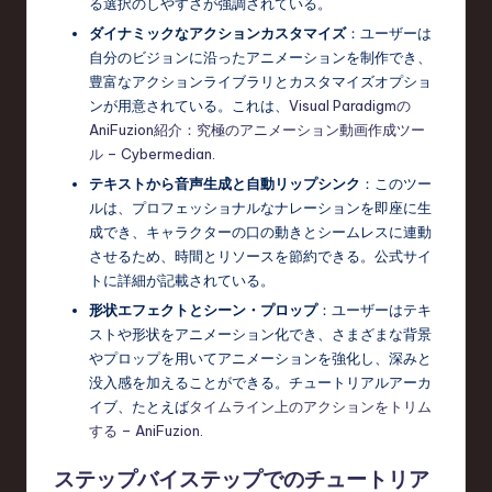
る選択のしやすさが強調されている。
c
ダイナミックなアクションカスタマイズ
：ユーザーは
自分のビジョンに沿ったアニメーションを制作でき、
h
豊富なアクションライブラリとカスタマイズオプショ
,
ンが用意されている。これは、
Visual Paradigmの
AniFuzion紹介：究極のアニメーション動画作成ツー
a
ル – Cybermedian
.
n
テキストから音声生成と自動リップシンク
：このツー
d
ルは、プロフェッショナルなナレーションを即座に生
成でき、キャラクターの口の動きとシームレスに連動
I
させるため、時間とリソースを節約できる。公式サイ
n
トに詳細が記載されている。
形状エフェクトとシーン・プロップ
：ユーザーはテキ
n
ストや形状をアニメーション化でき、さまざまな背景
o
やプロップを用いてアニメーションを強化し、深みと
没入感を加えることができる。チュートリアルアーカ
v
イブ、たとえば
タイムライン上のアクションをトリム
a
する – AniFuzion
.
ti
ステップバイステップでのチュートリア