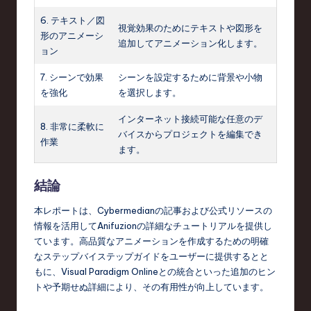
6. テキスト／図
視覚効果のためにテキストや図形を
形のアニメーシ
追加してアニメーション化します。
ョン
7. シーンで効果
シーンを設定するために背景や小物
を強化
を選択します。
インターネット接続可能な任意のデ
8. 非常に柔軟に
バイスからプロジェクトを編集でき
作業
ます。
結論
本レポートは、Cybermedianの記事および公式リソースの
情報を活用してAnifuzionの詳細なチュートリアルを提供し
ています。高品質なアニメーションを作成するための明確
なステップバイステップガイドをユーザーに提供するとと
もに、Visual Paradigm Onlineとの統合といった追加のヒン
トや予期せぬ詳細により、その有用性が向上しています。