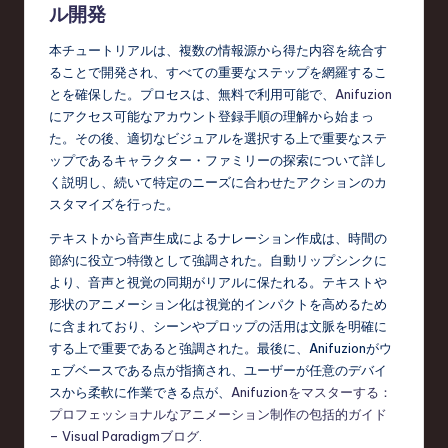
o
ル開発
n
本チュートリアルは、複数の情報源から得た内容を統合す
ることで開発され、すべての重要なステップを網羅するこ
とを確保した。プロセスは、無料で利用可能で、
Anifuzion
にアクセス可能なアカウント登録手順の理解から始まっ
た。その後、適切なビジュアルを選択する上で重要なステ
ップであるキャラクター・ファミリーの探索について詳し
く説明し、続いて特定のニーズに合わせたアクションのカ
スタマイズを行った。
テキストから音声生成によるナレーション作成は、時間の
節約に役立つ特徴として強調された。自動リップシンクに
より、音声と視覚の同期がリアルに保たれる。テキストや
形状のアニメーション化は視覚的インパクトを高めるため
に含まれており、シーンやプロップの活用は文脈を明確に
する上で重要であると強調された。最後に、Anifuzionがウ
ェブベースである点が指摘され、ユーザーが任意のデバイ
スから柔軟に作業できる点が、
Anifuzionをマスターする：
プロフェッショナルなアニメーション制作の包括的ガイド
– Visual Paradigmブログ
.