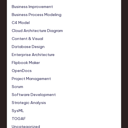
o
Business Improvement
n
Business Process Modeling
C4 Model
Cloud Architecture Diagram
Content & Visual
Database Design
Enterprise Architecture
Flipbook Maker
OpenDocs
Project Management
Scrum
Software Development
Strategic Analysis
SysML
TOGAF
Uncategorized