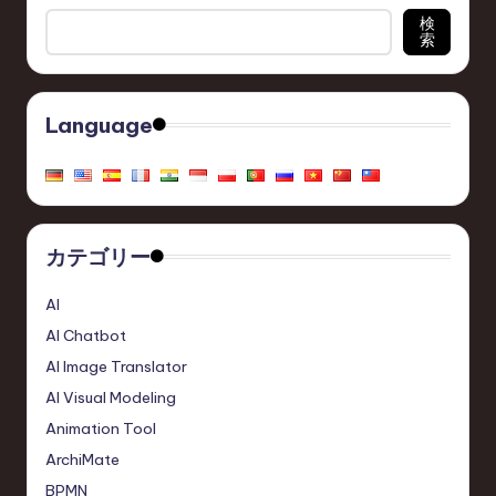
検
c
索
h
,
Language
a
n
d
I
カテゴリー
n
AI
n
AI Chatbot
o
AI Image Translator
v
AI Visual Modeling
Animation Tool
a
ArchiMate
ti
BPMN