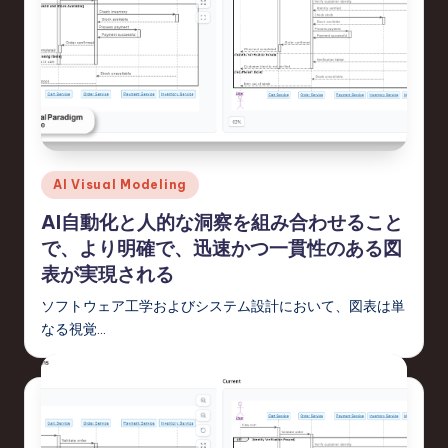
e
s
e
-
L
a
Posted
AI Visual Modeling
t
in
AI自動化と人的な洞察を組み合わせること
e
で、より明確で、迅速かつ一貫性のある図
s
表が実現される
t
ソフトウェア工学およびシステム設計において、図表は単
T
なる視覚…
r
e
n