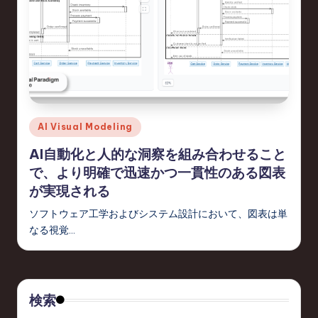
d
s
in
S
o
f
Posted
AI Visual Modeling
in
t
AI自動化と人的な洞察を組み合わせること
で、より明確で迅速かつ一貫性のある図表
w
が実現される
a
ソフトウェア工学およびシステム設計において、図表は単
r
なる視覚…
e
,
T
検索
e