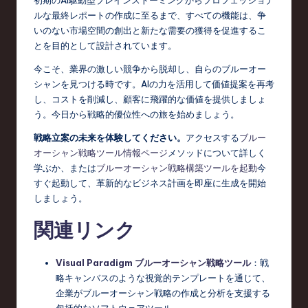
初期のAI駆動型ブレインストーミングからプロフェッショナ
ルな最終レポートの作成に至るまで、すべての機能は、争
いのない市場空間の創出と新たな需要の獲得を促進するこ
とを目的として設計されています。
今こそ、業界の激しい競争から脱却し、自らのブルーオー
シャンを見つける時です。AIの力を活用して価値提案を再考
し、コストを削減し、顧客に飛躍的な価値を提供しましょ
う。今日から戦略的優位性への旅を始めましょう。
戦略立案の未来を体験してください。
アクセスする
ブルー
オーシャン戦略ツール情報ページ
メソッドについて詳しく
学ぶか、または
ブルーオーシャン戦略構築ツールを起動
今
すぐ起動して、革新的なビジネス計画を即座に生成を開始
しましょう。
関連リンク
Visual Paradigm ブルーオーシャン戦略ツール
：戦
略キャンバスのような視覚的テンプレートを通じて、
企業がブルーオーシャン戦略の作成と分析を支援する