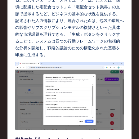
d
境に配慮した宅配食セット」を「宅配食セット業界」の文
s
脈で提示するなど、ビジネスの基本的な状況を提供する。
記述された入力情報により、統合されたAIは、包装の環境へ
in
の影響やサブスクリプションモデルの複雑さといった具体
S
的な市場課題を理解できる。「生成」ボタンをクリックす
ることで、システムは四つの行動フレームワークの包括的
o
な分析を開始し、戦略的議論のための構造化された基盤を
f
即座に生成する。
t
w
a
r
e
,
T
e