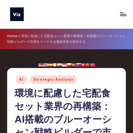
Skip
to
V
content
iz
Home
»
環境に配慮した宅配食セット業界の再構築：AI搭載のブルーオーシャン
戦略ビルダーで市場をリードする価値革新を創出する
T
o
o
Read this post in:
ls
Posted
AI
Strategic Analysis
J
in
環境に配慮した宅配食
a
p
セット業界の再構築：
a
AI搭載のブルーオーシ
n
ャン戦略ビルダーで市