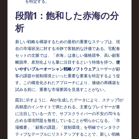
を特定する。
o
n
段階1：飽和した赤海の分
析
新しい戦略を構築するための最初の重要なステップは、現
在の市場状況に対する冷静で客観的な評価である。宅配食
セットの文脈では、「赤海」は激しい価格競争、高い顧客
離脱率、差別化よりも量に注目するという特徴を持つ。
使
いやすいブルーオーシャン戦略ソフトウェア
ユーザーが顧
客の課題や規制環境といった重要な要素を特定するよう促
す。この構造化されたアプローチにより、価値の再構築を
試みる前に、重要な市場要因を見逃すことがない。
図2に示すように、AIが生成したデータにより、ステップ1が
高精度のインサイトで満たされる。主要なプレイヤーが量
に注目している一方で、サブスクライバーの不安の70％を
占める環境問題を無視していることが明らかになる。「市
場概要」「顧客の課題」「規制環境」を明確でインタラク
ティブなテーブルにリストアップすることで、新しい戦略