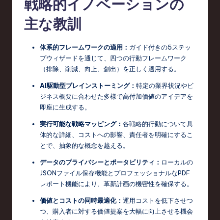
戦略的イノベーションの
c
主な教訓
h
,
体系的フレームワークの適用：
ガイド付きの5ステッ
プウィザードを通じて、四つの行動フレームワーク
a
（排除、削減、向上、創出）を正しく適用する。
n
AI駆動型ブレインストーミング：
特定の業界状況やビ
d
ジネス概要に合わせた多様で高付加価値のアイデアを
即座に生成する。
I
実行可能な戦略マッピング：
各戦略的行動について具
n
体的な詳細、コストへの影響、責任者を明確にするこ
n
とで、抽象的な概念を越える。
o
データのプライバシーとポータビリティ：
ローカルの
JSONファイル保存機能とプロフェッショナルなPDF
v
レポート機能により、革新計画の機密性を確保する。
a
価値とコストの同時最適化：
運用コストを低下させつ
ti
つ、購入者に対する価値提案を大幅に向上させる機会