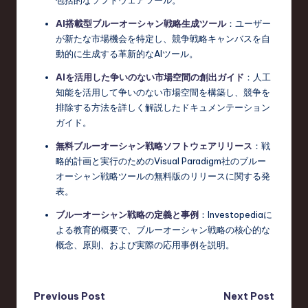
包括的なソフトウェアツール。
AI搭載型ブルーオーシャン戦略生成ツール
：ユーザー
が新たな市場機会を特定し、競争戦略キャンバスを自
動的に生成する革新的なAIツール。
AIを活用した争いのない市場空間の創出ガイド
：人工
知能を活用して争いのない市場空間を構築し、競争を
排除する方法を詳しく解説したドキュメンテーション
ガイド。
無料ブルーオーシャン戦略ソフトウェアリリース
：戦
略的計画と実行のためのVisual Paradigm社のブルー
オーシャン戦略ツールの無料版のリリースに関する発
表。
ブルーオーシャン戦略の定義と事例
：Investopediaに
よる教育的概要で、ブルーオーシャン戦略の核心的な
概念、原則、および実際の応用事例を説明。
Post
Previous Post
Next Post