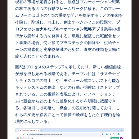
現在の市場が定義されると、焦点はブルーオーシャン戦略
の核である四つの行動フレームワークに移る。このフレー
ムワークは以下の4つの重要な問いを提示する：どの要因を
排除し、削減し、向上し、創出すべきか？この段階で、
プ
ロフェッショナルなブルーオーシャン戦略アプリ
業界の標
準から脱却する力を発揮する。環境に配慮した宅配食セッ
ト事業の場合、使い捨てプラスチックの排除や、供給チェ
ーンの簡素化と廃棄物削減のために、食材の種類を大幅に
絞り込むことが含まれる。
図3はプロセスのステップ2を示しており、新しい価値曲線
が形を成し始める段階である。テーブルには「サステナビ
リティスコアの向上」や「モジュール式コンポスト可能な
キットシステムの創出」などの行動が明確にリストアップ
されている。この視覚的表現により、イノベーションチー
ムは競合からどのように差別化するかを明確に把握でき
る。各項目には明確な「機会」の説明が付随しており、こ
れらの変更が顧客にとって価値の飛躍をもたらす理由を論
理的に示している。