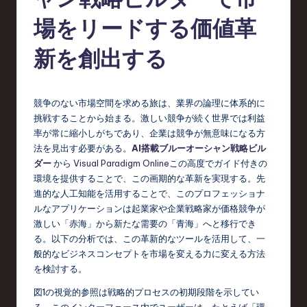
e
s
場をリードする価値革
e
新を創出する
-
L
競争のない市場空間を求める旅は、業界の論理に体系的に
a
挑戦することから始まる。激しい競争が続く世界では利益
t
率が常に縮小しがちであり、企業は競争が無意味になる方
法を見出す必要がある。
AI搭載ブルーオーシャン戦略ビル
e
ダー
から
Visual Paradigm Online
この高度でガイド付きの
s
環境を提供することで、この画期的な革新を実現する。先
進的な人工知能を活用することで、このプロフェッショナ
t
ルなアプリケーションは起業家や企業戦略家が価格競争が
T
激しい「赤海」から新たな需要の「青海」へと移行でき
る。以下の分析では、この革新的なツールを活用して、一
r
般的なビジネスコンセプトを市場を変える力に変える方法
e
を検討する。
n
図1の視覚的参照は戦略的プロセスの初期段階を示してい
る。このインターフェース内でユーザーは、たとえば「環