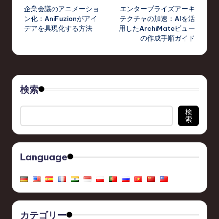
企業会議のアニメーショ
エンタープライズアーキ
navigation
ン化：AniFuzionがアイ
テクチャの加速：AIを活
デアを具現化する方法
用したArchiMateビュー
の作成手順ガイド
検索
検
索
Language
カテゴリー