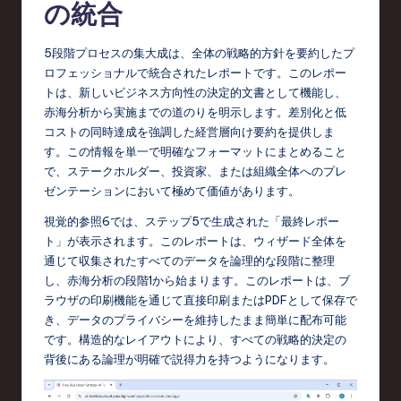
の統合
5段階プロセスの集大成は、全体の戦略的方針を要約したプ
ロフェッショナルで統合されたレポートです。このレポー
トは、新しいビジネス方向性の決定的文書として機能し、
赤海分析から実施までの道のりを明示します。差別化と低
コストの同時達成を強調した経営層向け要約を提供しま
す。この情報を単一で明確なフォーマットにまとめること
で、ステークホルダー、投資家、または組織全体へのプレ
ゼンテーションにおいて極めて価値があります。
視覚的参照6では、ステップ5で生成された「最終レポー
ト」が表示されます。このレポートは、ウィザード全体を
通じて収集されたすべてのデータを論理的な段階に整理
し、赤海分析の段階1から始まります。このレポートは、ブ
ラウザの印刷機能を通じて直接印刷またはPDFとして保存で
き、データのプライバシーを維持したまま簡単に配布可能
です。構造的なレイアウトにより、すべての戦略的決定の
背後にある論理が明確で説得力を持つようになります。