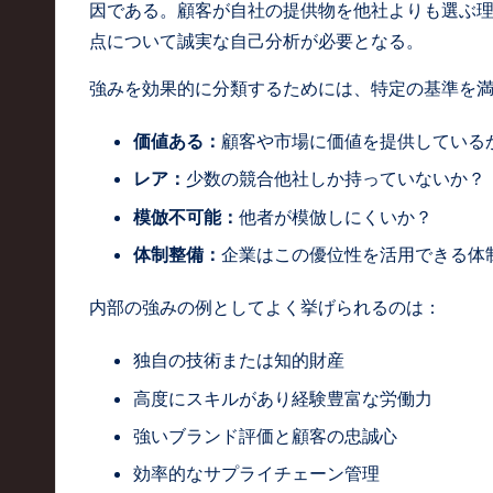
o
因である。顧客が自社の提供物を他社よりも選ぶ
点について誠実な自己分析が必要となる。
ft
強みを効果的に分類するためには、特定の基準を
w
a
価値ある：
顧客や市場に価値を提供している
レア：
少数の競合他社しか持っていないか？
r
模倣不可能：
他者が模倣しにくいか？
e
体制整備：
企業はこの優位性を活用できる体
,
内部の強みの例としてよく挙げられるのは：
T
独自の技術または知的財産
e
高度にスキルがあり経験豊富な労働力
c
強いブランド評価と顧客の忠誠心
h
効率的なサプライチェーン管理