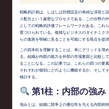
t
戦略的計画は、しばしば目標設定の単純な演習と
T
ス配分という厳密なプロセスである。この分野の
としての戦略的評価フレームワークがある。これら
r
置づけられている。複雑なビジネスのダイナミク
e
らの進路を明確に見ることを可能にする視点を提
n
この四本柱を理解することは、単にグリッドを埋
る。組織が内部の能力を外部の市場要因と比較し
d
ることになる。この記事では、これらの四つの要
s
それぞれが個別にどのように機能するか、そして
検討する。
i
第1柱：内部の強み
n
S
強みとは、組織に競争上の優位性を与える内部的