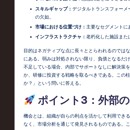
o
スキルギャップ：
デジタルトランスフォーメ
の欠如。
n
市場における位置づけ：
主要なセグメントに
インフラストラクチャ：
老朽化した施設また
目的はネガティブな点に長々ととらわれるのでは
にある。弱みは対処されない限り、負債となるだ
不足している場合、内部でサポートなしに解決策
か、研修に投資する戦略を取るべきである。この
か？」という問いに答える。
ポイント3：外部の
機会とは、組織が自らの利点を活かして利用でき
なく、市場分析を通じて発見されるものである。