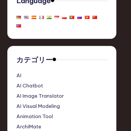
Language
カテゴリー
AI
AI Chatbot
AI Image Translator
AI Visual Modeling
Animation Tool
ArchiMate