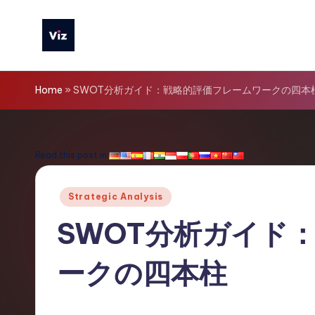
Skip
to
V
content
iz
Home
»
SWOT分析ガイド：戦略的評価フレームワークの四本
T
o
Read this post in:
o
Posted
Strategic Analysis
ls
in
SWOT分析ガイド
J
ークの四本柱
a
p