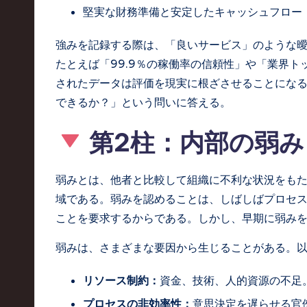
,
堅実な財務準備と安定したキャッシュフロー
a
強みを記録する際は、「良いサービス」のような
たとえば「99.9％の稼働率の信頼性」や「業界
n
されたデータは評価を現実に根ざさせることにな
d
できるか？」という問いに答える。
I
第2柱：内部の弱み
n
弱みとは、他者と比較して組織に不利な状況をも
n
域である。弱みを認めることは、しばしばプロセ
o
ことを要求するからである。しかし、早期に弱み
v
弱みは、さまざまな要因から生じることがある。
a
リソース制約：
資金、技術、人的資源の不足
ti
プロセスの非効率性：
意思決定を遅らせる官