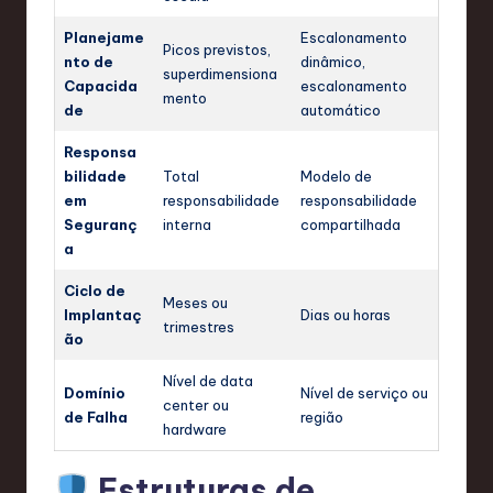
Planejame
Escalonamento
Picos previstos,
nto de
dinâmico,
superdimensiona
Capacida
escalonamento
mento
de
automático
Responsa
bilidade
Total
Modelo de
em
responsabilidade
responsabilidade
Seguranç
interna
compartilhada
a
Ciclo de
Meses ou
Implantaç
Dias ou horas
trimestres
ão
Nível de data
Domínio
Nível de serviço ou
center ou
de Falha
região
hardware
Estruturas de