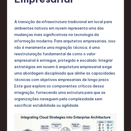
g
u
e
A transição da infraestrutura tradicional em local para
s
ambientes nativos em nuvem representa uma das
mudanças mais significativas na tecnologia da
e
informação moderna. Para arquitetos empresariais, isso
-
não é meramente uma migração técnica; é uma
reestruturação fundamental de como o valor
L
empresarial é entregue, protegido e escalado. Integrar
a
estratégias em nuvem à arquitetura empresarial exige
uma abordagem disciplinada que alinhe as capacidades
t
técnicas com objetivos empresariais de longo prazo.
e
Este guia explora os componentes críticos dessa
integração, fornecendo uma estrutura para que as
s
organizações naveguem pela complexidade sem
t
sacrificar estabilidade ou agilidade.
T
r