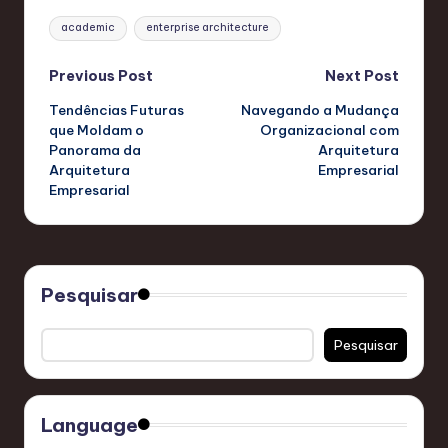
Tags:
academic
enterprise architecture
Post
Previous Post
Next Post
Tendências Futuras
Navegando a Mudança
navigation
que Moldam o
Organizacional com
Panorama da
Arquitetura
Arquitetura
Empresarial
Empresarial
Pesquisar
Pesquisar
Language