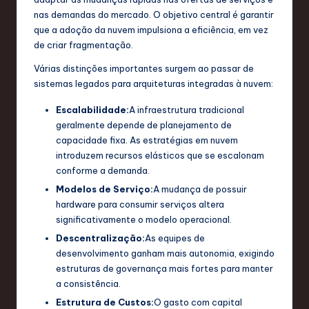
nas demandas do mercado. O objetivo central é garantir
T
que a adoção da nuvem impulsiona a eficiência, em vez
e
de criar fragmentação.
c
Várias distinções importantes surgem ao passar de
sistemas legados para arquiteturas integradas à nuvem:
h
,
Escalabilidade:
A infraestrutura tradicional
geralmente depende de planejamento de
a
capacidade fixa. As estratégias em nuvem
n
introduzem recursos elásticos que se escalonam
conforme a demanda.
d
Modelos de Serviço:
A mudança de possuir
I
hardware para consumir serviços altera
significativamente o modelo operacional.
n
Descentralização:
As equipes de
n
desenvolvimento ganham mais autonomia, exigindo
o
estruturas de governança mais fortes para manter
a consistência.
v
Estrutura de Custos:
O gasto com capital