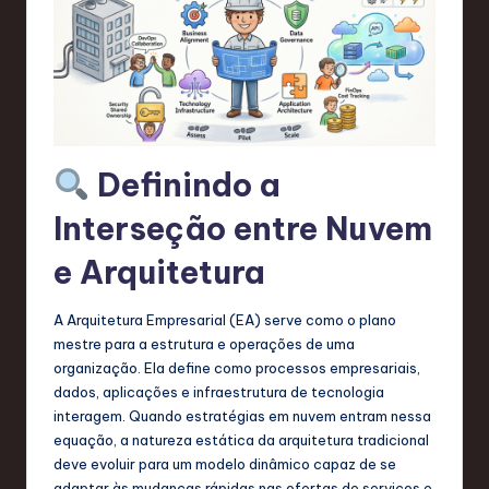
e
n
d
s
in
Definindo a
S
Interseção entre Nuvem
o
e Arquitetura
f
t
A Arquitetura Empresarial (EA) serve como o plano
w
mestre para a estrutura e operações de uma
organização. Ela define como processos empresariais,
a
dados, aplicações e infraestrutura de tecnologia
r
interagem. Quando estratégias em nuvem entram nessa
equação, a natureza estática da arquitetura tradicional
e
deve evoluir para um modelo dinâmico capaz de se
,
adaptar às mudanças rápidas nas ofertas de serviços e