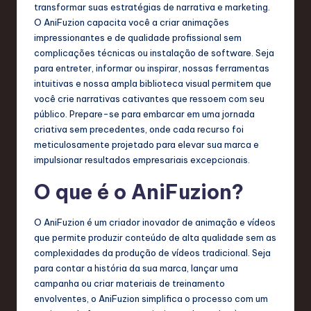
e
transformar suas estratégias de narrativa e marketing.
O AniFuzion capacita você a criar animações
n
impressionantes e de qualidade profissional sem
d
complicações técnicas ou instalação de software. Seja
para entreter, informar ou inspirar, nossas ferramentas
s
intuitivas e nossa ampla biblioteca visual permitem que
in
você crie narrativas cativantes que ressoem com seu
público. Prepare-se para embarcar em uma jornada
S
criativa sem precedentes, onde cada recurso foi
o
meticulosamente projetado para elevar sua marca e
impulsionar resultados empresariais excepcionais.
f
O que é o AniFuzion?
t
w
O AniFuzion é um criador inovador de animação e vídeos
a
que permite produzir conteúdo de alta qualidade sem as
complexidades da produção de vídeos tradicional. Seja
r
para contar a história da sua marca, lançar uma
e
campanha ou criar materiais de treinamento
envolventes, o AniFuzion simplifica o processo com um
,