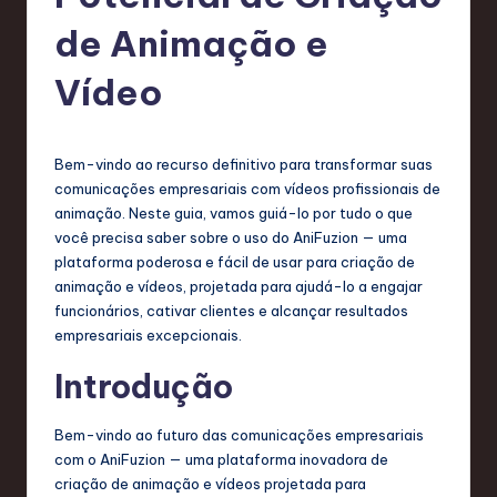
g
de Animação e
u
e
Vídeo
s
e
Bem-vindo ao recurso definitivo para transformar suas
-
comunicações empresariais com vídeos profissionais de
animação. Neste guia, vamos guiá-lo por tudo o que
L
você precisa saber sobre o uso do AniFuzion — uma
a
plataforma poderosa e fácil de usar para criação de
animação e vídeos, projetada para ajudá-lo a engajar
t
funcionários, cativar clientes e alcançar resultados
e
empresariais excepcionais.
s
Introdução
t
T
Bem-vindo ao futuro das comunicações empresariais
com o AniFuzion — uma plataforma inovadora de
r
criação de animação e vídeos projetada para