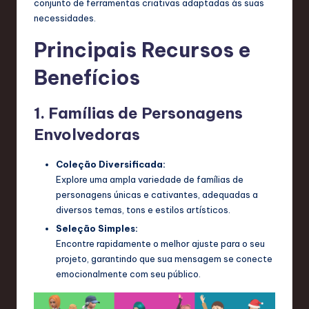
conjunto de ferramentas criativas adaptadas às suas
T
necessidades.
e
Principais Recursos e
c
Benefícios
h
,
1. Famílias de Personagens
a
Envolvedoras
n
Coleção Diversificada:
d
Explore uma ampla variedade de famílias de
personagens únicas e cativantes, adequadas a
I
diversos temas, tons e estilos artísticos.
n
Seleção Simples:
Encontre rapidamente o melhor ajuste para o seu
n
projeto, garantindo que sua mensagem se conecte
o
emocionalmente com seu público.
v