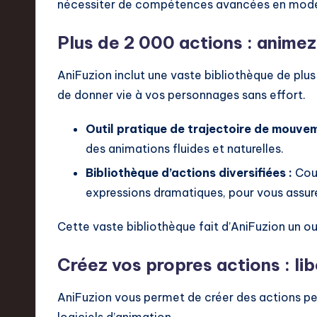
nécessiter de compétences avancées en modél
n
Plus de 2 000 actions : animez
d
I
AniFuzion inclut une vaste bibliothèque de plu
de donner vie à vos personnages sans effort.
n
Outil pratique de trajectoire de mouvem
n
des animations fluides et naturelles.
o
Bibliothèque d’actions diversifiées :
Couv
v
expressions dramatiques, pour vous assur
a
Cette vaste bibliothèque fait d’AniFuzion un ou
ti
Créez vos propres actions : lib
o
AniFuzion vous permet de créer des actions per
n