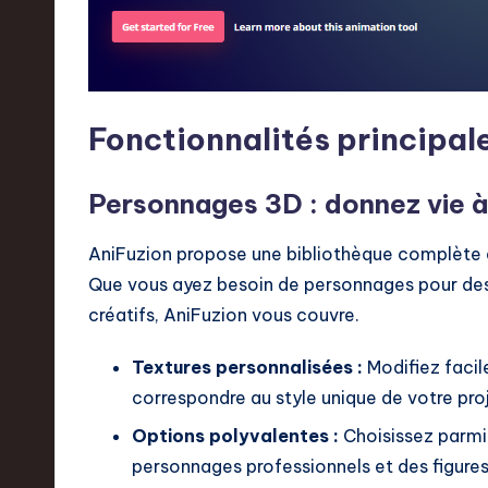
r
e
n
Fonctionnalités principal
d
Personnages 3D : donnez vie à 
s
AniFuzion propose une bibliothèque complète d
i
Que vous ayez besoin de personnages pour des 
n
créatifs, AniFuzion vous couvre.
S
Textures personnalisées :
Modifiez facil
o
correspondre au style unique de votre proj
Options polyvalentes :
Choisissez parmi
ft
personnages professionnels et des figures