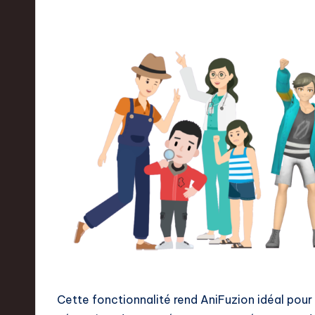
w
a
r
e
,
T
e
c
h
,
a
Cette fonctionnalité rend AniFuzion idéal pour 