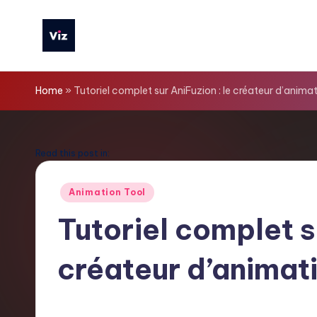
Skip
to
V
content
iz
Home
»
Tutoriel complet sur AniFuzion : le créateur d’anima
T
o
Read this post in:
o
Posted
Animation Tool
in
ls
Tutoriel complet s
F
créateur d’animati
r
e