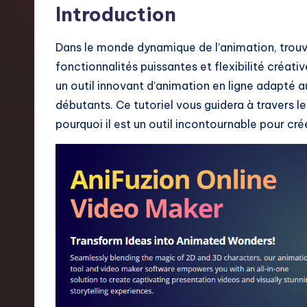
Introduction
n
c
Dans le monde dynamique de l’animation, trouver l’
fonctionnalités puissantes et flexibilité créati
h
un outil innovant d’animation en ligne adapté 
-
débutants. Ce tutoriel vous guidera à travers le
pourquoi il est un outil incontournable pour cr
L
a
t
e
s
t
T