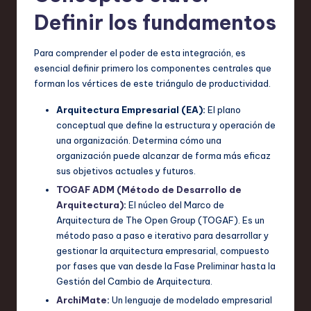
Definir los fundamentos
,
a
Para comprender el poder de esta integración, es
n
esencial definir primero los componentes centrales que
forman los vértices de este triángulo de productividad.
d
I
Arquitectura Empresarial (EA):
El plano
conceptual que define la estructura y operación de
n
una organización. Determina cómo una
n
organización puede alcanzar de forma más eficaz
sus objetivos actuales y futuros.
o
TOGAF ADM (Método de Desarrollo de
v
Arquitectura)
:
El núcleo del Marco de
Arquitectura de The Open Group (TOGAF). Es un
a
método paso a paso e iterativo para desarrollar y
ti
gestionar la arquitectura empresarial, compuesto
por fases que van desde la Fase Preliminar hasta la
o
Gestión del Cambio de Arquitectura.
n
ArchiMate
:
Un lenguaje de modelado empresarial