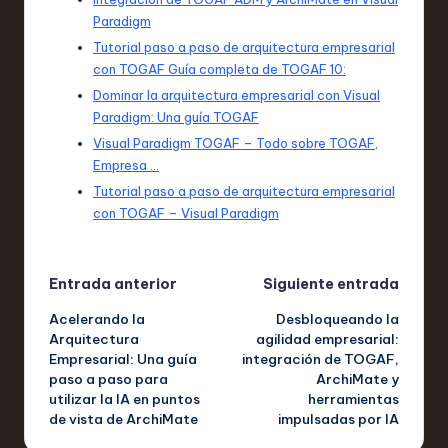
Paradigm
Tutorial paso a paso de arquitectura empresarial
con TOGAF Guía completa de TOGAF 10:
Dominar la arquitectura empresarial con Visual
Paradigm: Una guía TOGAF
Visual Paradigm TOGAF – Todo sobre TOGAF,
Empresa …
Tutorial paso a paso de arquitectura empresarial
con TOGAF – Visual Paradigm
Navegación
Entrada anterior
Siguiente entrada
Acelerando la
Desbloqueando la
de
Arquitectura
agilidad empresarial:
Empresarial: Una guía
integración de TOGAF,
entradas
paso a paso para
ArchiMate y
utilizar la IA en puntos
herramientas
de vista de ArchiMate
impulsadas por IA