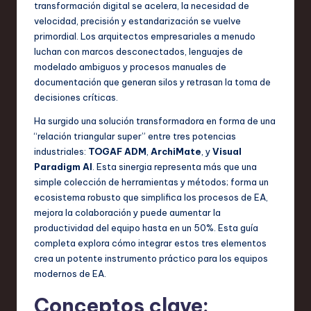
transformación digital se acelera, la necesidad de
in
velocidad, precisión y estandarización se vuelve
S
primordial. Los arquitectos empresariales a menudo
luchan con marcos desconectados, lenguajes de
o
modelado ambiguos y procesos manuales de
f
documentación que generan silos y retrasan la toma de
decisiones críticas.
t
Ha surgido una solución transformadora en forma de una
w
“relación triangular super” entre tres potencias
a
industriales:
TOGAF ADM
,
ArchiMate
, y
Visual
Paradigm AI
. Esta sinergia representa más que una
r
simple colección de herramientas y métodos; forma un
e
ecosistema robusto que simplifica los procesos de EA,
mejora la colaboración y puede aumentar la
,
productividad del equipo hasta en un 50%. Esta guía
T
completa explora cómo integrar estos tres elementos
crea un potente instrumento práctico para los equipos
e
modernos de EA.
c
Conceptos clave:
h