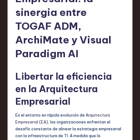
h
sinergia entre
-
L
TOGAF ADM,
a
ArchiMate y Visual
t
Paradigm AI
e
s
t
Libertar la eficiencia
T
en la Arquitectura
r
Empresarial
e
n
En el entorno en rápida evolución de
Arquitectura
Empresarial (EA)
, las organizaciones enfrentan el
d
desafío constante de alinear la estrategia empresarial
s
con la infraestructura de TI. A medida que la