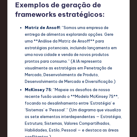
Exemplos de geração de
T
frameworks estratégicos:
e
c
Matriz de Ansoff:
“Somos uma empresa de
entrega de alimentos explorando opções. Gere
h
uma **Análise da Matriz de Ansoff** para
,
estratégias potenciais, incluindo lançamento em
uma nova cidade e venda de novos produtos
a
prontos para consumo.” (A IA representa
n
visualmente as estratégias em Penetração de
Mercado, Desenvolvimento de Produto,
d
Desenvolvimento de Mercado e Diversificação.)
I
McKinsey 7S:
“Mapeie os desafios de nossa
recente fusão usando o **Modelo McKinsey 7S**,
n
focando no desalinhamento entre ‘Estratégia’ e
n
‘Sistemas’ e ‘Pessoal’.” (Um diagrama que visualiza
os sete elementos interdependentes — Estratégia,
o
Estrutura, Sistemas, Valores Compartilhados,
v
Habilidades, Estilo, Pessoal — e destaca as áreas
conflitantes.)