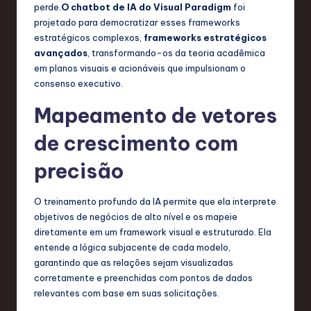
e
perde.
O chatbot de IA do Visual Paradigm
foi
projetado para democratizar esses frameworks
n
estratégicos complexos,
frameworks estratégicos
d
avançados
, transformando-os da teoria acadêmica
em planos visuais e acionáveis que impulsionam o
s
consenso executivo.
in
Mapeamento de vetores
S
de crescimento com
o
precisão
f
t
O treinamento profundo da IA permite que ela interprete
w
objetivos de negócios de alto nível e os mapeie
diretamente em um framework visual e estruturado. Ela
a
entende a lógica subjacente de cada modelo,
r
garantindo que as relações sejam visualizadas
corretamente e preenchidas com pontos de dados
e
relevantes com base em suas solicitações.
,