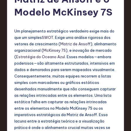
g
u
Modelo McKinsey 7S
e
s
Um planejamento estratégico verdadeiro exige mais do
e
que um simples
SWOT
. Exige uma análise rigorosa dos
vetores de crescimento (
Matriz de Ansoff
), alinhamento
-
organizacional (
McKinsey 7S
), e inovação de mercado
L
(
Estratégia do Oceano Azul
. Esses modelos—embora
poderosos—são altamente estruturados, intensivos em
a
dados e demorados para serem mapeados visualmente.
t
Consequentemente, muitas equipes recorrem a listas
simples com marcadores ou gráficos estáticos
e
desenhados manualmente que não conseguem capturar
s
as relações intrincadas entre os elementos. Uma lista
estática falha em capturar as relações intrincadas
t
entre os elementos no Modelo McKinsey 7S ou os
T
imperativos estratégicos da Matriz de Ansoff. Essa
lacuna entre a estratégia teórica e a visualização
r
prática é onde o alinhamento crucial muitas vezes se