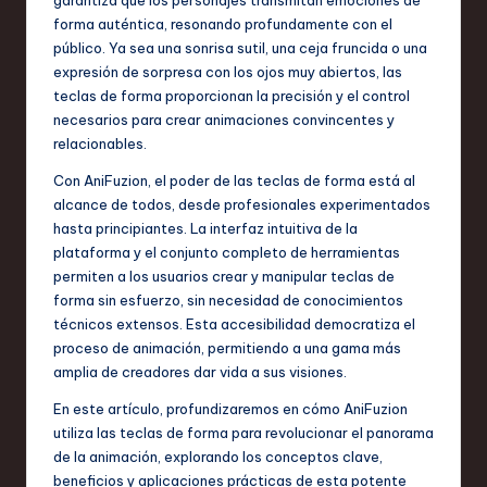
in
forma auténtica, resonando profundamente con el
S
público. Ya sea una sonrisa sutil, una ceja fruncida o una
expresión de sorpresa con los ojos muy abiertos, las
o
teclas de forma proporcionan la precisión y el control
f
necesarios para crear animaciones convincentes y
relacionables.
t
Con AniFuzion, el poder de las teclas de forma está al
w
alcance de todos, desde profesionales experimentados
a
hasta principiantes. La interfaz intuitiva de la
plataforma y el conjunto completo de herramientas
r
permiten a los usuarios crear y manipular teclas de
e
forma sin esfuerzo, sin necesidad de conocimientos
técnicos extensos. Esta accesibilidad democratiza el
,
proceso de animación, permitiendo a una gama más
T
amplia de creadores dar vida a sus visiones.
e
En este artículo, profundizaremos en cómo AniFuzion
utiliza las teclas de forma para revolucionar el panorama
c
de la animación, explorando los conceptos clave,
h
beneficios y aplicaciones prácticas de esta potente