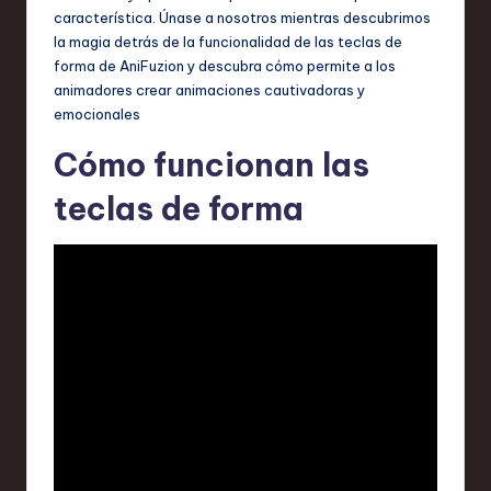
característica. Únase a nosotros mientras descubrimos
,
la magia detrás de la funcionalidad de las teclas de
a
forma de AniFuzion y descubra cómo permite a los
animadores crear animaciones cautivadoras y
n
emocionales
d
Cómo funcionan las
I
teclas de forma
n
n
o
v
a
ti
o
n