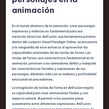
h
-
animación
L
a
En el mundo dinámico de la animación, crear personajes
t
expresivos y realistas es fundamental para una
narración atractiva. AniFuzion, una herramienta potente
e
dentro del conjunto Visual Paradigm Online, se encuentra
s
a la vanguardia de este esfuerzo al aprovechar las
capacidades avanzadas de las teclas de forma. Las
t
teclas de forma, una característica fundamental en la
T
animación, permiten a los animadores definir y manipular
las características faciales y expresiones de sus
r
personajes, dándoles vida con un realismo y profundidad
e
emocional sin precedentes.
n
La integración de teclas de forma en AniFuzion mejora
su capacidad para crear animaciones fluidas y con
d
aspecto natural. Al permitir a los usuarios pasar
s
suavemente entre diferentes expresiones, AniFuzion
garantiza que los personajes transmitan emociones de